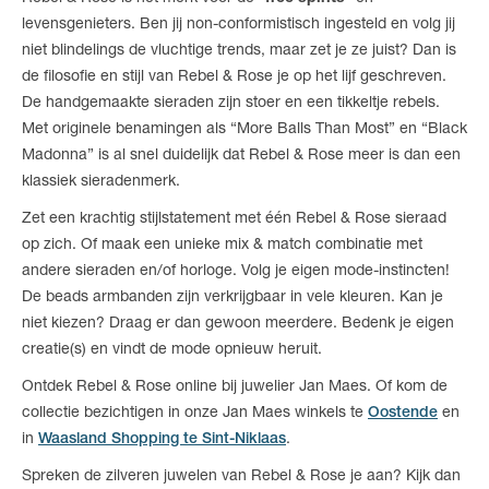
levensgenieters. Ben jij non-conformistisch ingesteld en volg jij
niet blindelings de vluchtige trends, maar zet je ze juist? Dan is
de filosofie en stijl van Rebel & Rose je op het lijf geschreven.
De handgemaakte sieraden zijn stoer en een tikkeltje rebels.
Met originele benamingen als “More Balls Than Most” en “Black
Madonna” is al snel duidelijk dat Rebel & Rose meer is dan een
klassiek sieradenmerk.
Zet een krachtig stijlstatement met één Rebel & Rose sieraad
op zich. Of maak een unieke mix & match combinatie met
andere sieraden en/of horloge. Volg je eigen mode-instincten!
De beads armbanden zijn verkrijgbaar in vele kleuren. Kan je
niet kiezen? Draag er dan gewoon meerdere. Bedenk je eigen
creatie(s) en vindt de mode opnieuw heruit.
Ontdek Rebel & Rose online bij juwelier Jan Maes. Of kom de
collectie bezichtigen in onze Jan Maes winkels te
Oostende
en
in
Waasland Shopping te Sint-Niklaas
.
Spreken de zilveren juwelen van Rebel & Rose je aan? Kijk dan