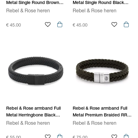
Metal Single Round Brown
Metal Single Round Black
RR-M0041-S
RR-M0040-S
Rebel & Rose heren
Rebel & Rose heren
€ 45.00
€ 45.00
Rebel & Rose armband Full
Rebel & Rose armband Full
Metal Herringbone Black
Metal Premium Braided RR-
Black RR-M0020-B
M0060-S
Rebel & Rose heren
Rebel & Rose heren