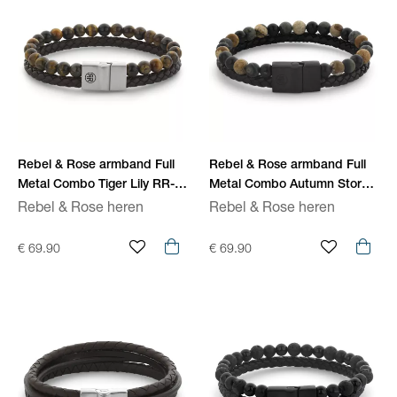
Rebel & Rose armband Full
Rebel & Rose armband Full
Metal Combo Tiger Lily RR-
Metal Combo Autumn Storm
M0058-S
RR-M0059-B
Rebel & Rose heren
Rebel & Rose heren
€ 69.90
€ 69.90