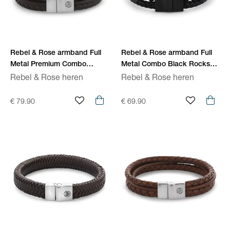
Rebel & Rose armband Full
Rebel & Rose armband Full
Metal Premium Combo
Metal Combo Black Rocks
Brown RR-M0055-S
RR-M0057-B
Rebel & Rose heren
Rebel & Rose heren
€ 79.90
€ 69.90