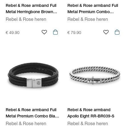
Rebel & Rose armband Full
Rebel & Rose armband Full
Metal Herringbone Brown
Metal Premium Combo
Matt RR-M0022-S
Cognac RR-M0056-S
Rebel & Rose heren
Rebel & Rose heren
€ 49.90
€ 79.90
Rebel & Rose armband Full
Rebel & Rose armband
Metal Premium Combo Black
Apollo Eight RR-BR039-S
RR-M0054-S
Rebel & Rose heren
Rebel & Rose heren