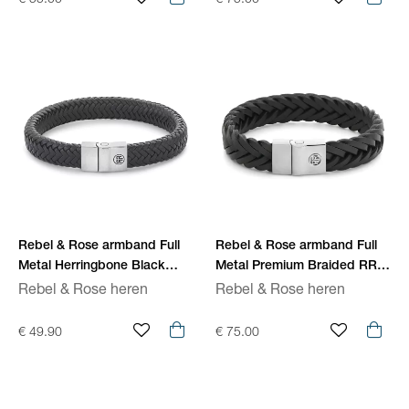
€ 55.00
€ 75.00
Rebel & Rose armband Full
Rebel & Rose armband Full
Metal Herringbone Black
Metal Premium Braided RR-
Matt RR-M0019-S
M0052-S
Rebel & Rose heren
Rebel & Rose heren
€ 49.90
€ 75.00