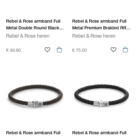
Rebel & Rose armband Full
Rebel & Rose armband Full
Metal Double Round Black
Metal Premium Braided RR-
RR-M0038-S
M0053-S
Rebel & Rose heren
Rebel & Rose heren
€ 49.90
€ 75.00
Rebel & Rose armband Full
Rebel & Rose armband Full