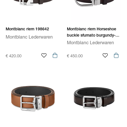
Montblanc riem 198642
Montblanc riem Horseshoe
buckle sfumato burgundy-
Montblanc Lederwaren
tone 35 mm 131700
Montblanc Lederwaren
€ 420.00
€ 450.00