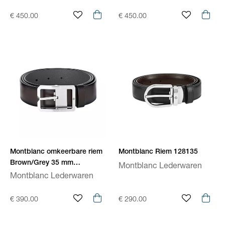
€ 450.00
€ 450.00
Montblanc omkeerbare riem
Montblanc Riem 128135
Brown/Grey 35 mm
Montblanc Lederwaren
reversible 131163
Montblanc Lederwaren
€ 390.00
€ 290.00