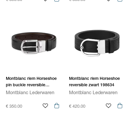
€ 350.00
€ 380.00
Montblanc riem Horseshoe
Montblanc riem Horseshoe
pin buckle reversible
reversible zwart 198634
zwart/bruin leder 30mm
Montblanc Lederwaren
Montblanc Lederwaren
MB111080
€ 350.00
€ 420.00