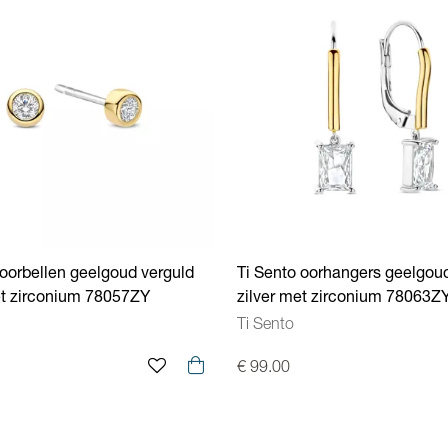
 oorbellen geelgoud verguld
Ti Sento oorhangers geelgou
et zirconium 78057ZY
zilver met zirconium 78063Z
Ti Sento
€ 99.00