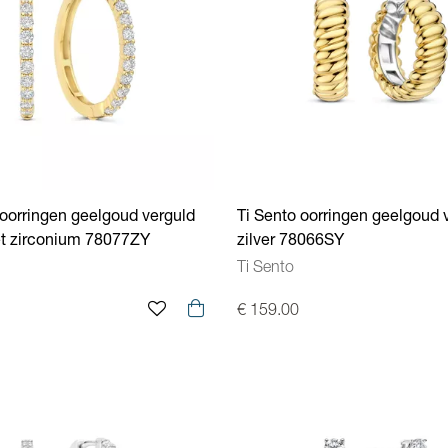
 oorringen geelgoud verguld
Ti Sento oorringen geelgoud 
et zirconium 78077ZY
zilver 78066SY
Ti Sento
€ 159.00