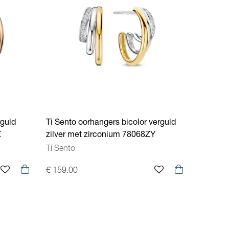
rguld
Ti Sento oorhangers bicolor verguld
Z
zilver met zirconium 78068ZY
Ti Sento
€ 159.00