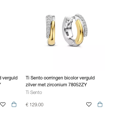
d verguld
Ti Sento oorringen bicolor verguld
Y
zilver met zirconium 78052ZY
Ti Sento
€ 129.00