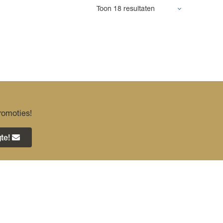
romoties!
te!