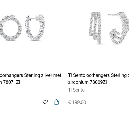
oorhangers Sterling zilver met
Ti Sento oorhangers Sterling 
m 78071ZI
zirconium 78069ZI
Ti Sento
€ 189.00