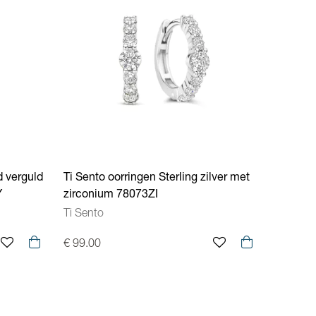
d verguld
Ti Sento oorringen Sterling zilver met
Y
zirconium 78073ZI
Ti Sento
€ 99.00