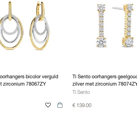
 oorhangers bicolor verguld
Ti Sento oorhangers geelgou
et zirconium 78067ZY
zilver met zirconium 78074Z
Ti Sento
€ 139.00