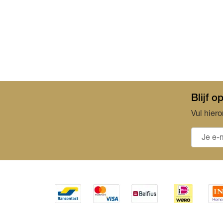
Blijf 
Vul hiero