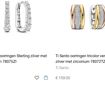
oorringen Sterling zilver met
Ti Sento oorringen tricolor ve
m 78075ZI
zilver met zirconium 78072T
Ti Sento
€ 159.00