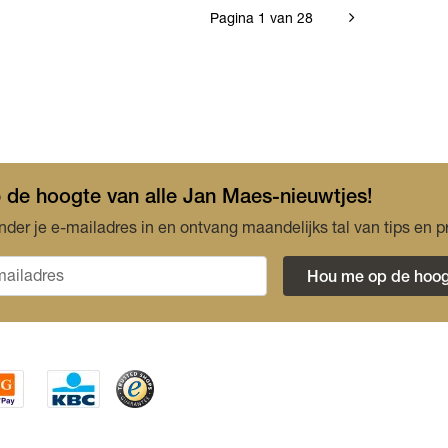
Pagina 1 van 28
op de hoogte van alle Jan Maes-nieuwtjes!
nder je e-mailadres in en ontvang maandelijks tal van tips en p
Hou me op de hoog