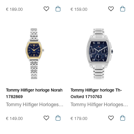
€ 189.00
€ 159.00
Tommy Hilfiger horloge Norah
Tommy Hilfiger horloge Th-
1782869
Oxford 1710763
Tommy Hilfiger Horloges Dames
Tommy Hilfiger Horloges Heren
€ 149.00
€ 179.00