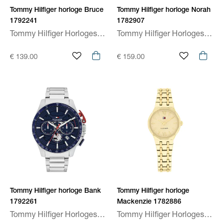
Tommy Hilfiger horloge Bruce
Tommy Hilfiger horloge Norah
1792241
1782907
Tommy Hilfiger Horloges Heren
Tommy Hilfiger Horloges Dames
€ 139.00
€ 159.00
Tommy Hilfiger horloge Bank
Tommy Hilfiger horloge
1792261
Mackenzie 1782886
Tommy Hilfiger Horloges Heren
Tommy Hilfiger Horloges Dames