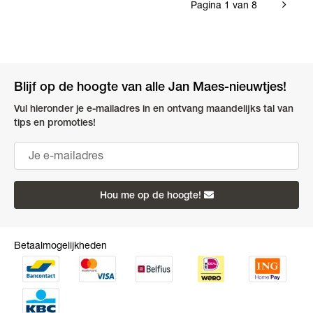
Pagina 1 van 8
Blijf op de hoogte van alle Jan Maes-nieuwtjes!
Vul hieronder je e-mailadres in en ontvang maandelijks tal van
tips en promoties!
Hou me op de hoogte!
Betaalmogelijkheden