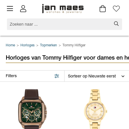
Home
>
Horloges
>
Topmerken
>
Tommy Hilfiger
Horloges van Tommy Hilfiger voor dames en h
Filters