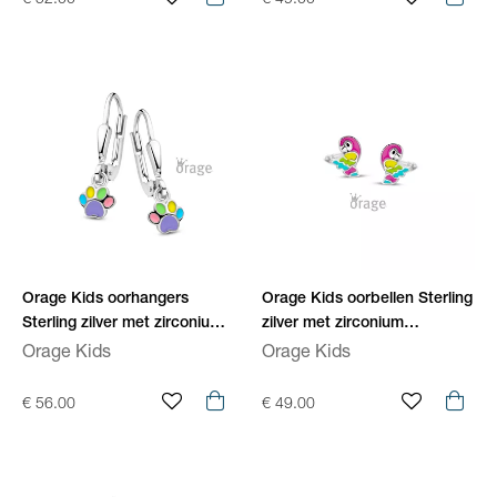
€ 52.00
€ 49.00
Orage Kids oorhangers
Orage Kids oorbellen Sterling
Sterling zilver met zirconium
zilver met zirconium
O/2994/A
O/4402/A
Orage Kids
Orage Kids
€ 56.00
€ 49.00