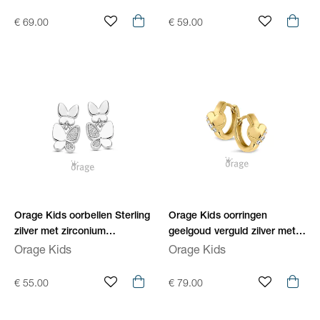
€ 69.00
€ 59.00
Orage Kids oorbellen Sterling
Orage Kids oorringen
zilver met zirconium
geelgoud verguld zilver met
O/6725/A
zirconium O/6722/A
Orage Kids
Orage Kids
€ 55.00
€ 79.00