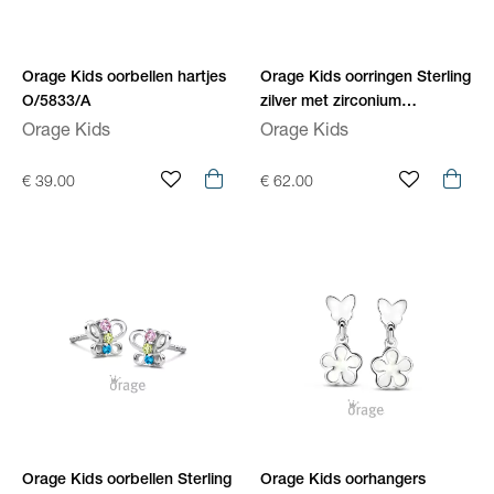
Orage Kids oorbellen hartjes
Orage Kids oorringen Sterling
O/5833/A
zilver met zirconium
O/4414/A
Orage Kids
Orage Kids
€ 39.00
€ 62.00
Orage Kids oorbellen Sterling
Orage Kids oorhangers