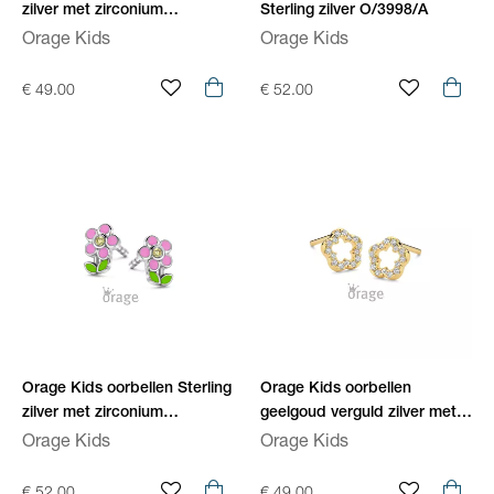
zilver met zirconium
Sterling zilver O/3998/A
O/4404/A
Orage Kids
Orage Kids
€ 49.00
€ 52.00
Orage Kids oorbellen Sterling
Orage Kids oorbellen
zilver met zirconium
geelgoud verguld zilver met
O/4410/A
zirconium O/6724
Orage Kids
Orage Kids