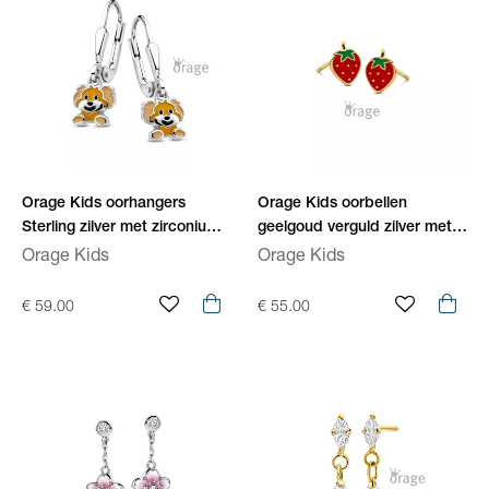
Orage Kids oorhangers
Orage Kids oorbellen
Sterling zilver met zirconium
geelgoud verguld zilver met
O/4407/A
zirconium O/6591
Orage Kids
Orage Kids
€ 59.00
€ 55.00