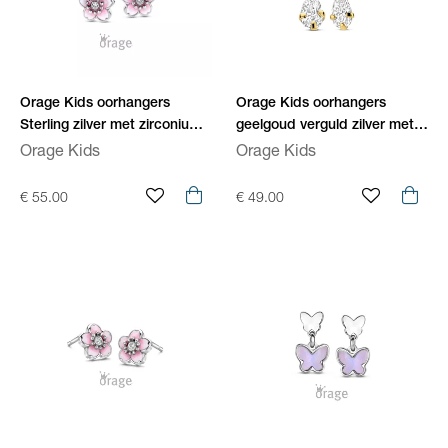
Orage Kids oorhangers
Orage Kids oorhangers
Sterling zilver met zirconium
geelgoud verguld zilver met
O/6593/A
zirconium O/6906
Orage Kids
Orage Kids
€ 55.00
€ 49.00