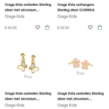
Orage Kids oorbellen Sterling
Orage Kids oorhangers
zilver met zirconium
Sterling zilver O/3999/A
O/6592/A
Orage Kids
Orage Kids
€ 45.00
€ 52.00
Orage Kids oorbellen Sterling
Orage Kids oorbellen Sterling
zilver met zirconium
zilver met zirconium
O/2992/A
O/2989/A
Orage Kids
Orage Kids