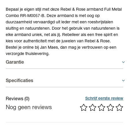
Bepaal je eigen stijl met deze Rebel & Rose armband Full Metal
Combo RR-M0057-B. Deze armband is met oog op
duurzaamheid vervaardigd uit leder met een roestvrijstalen
sluiting en natuurstenen. Door het gebruik van natuurstenen is
elke armband uniek, net als jij. Rebelleer als een free spirit en
kies voor authenticiteit met de juwelen van Rebel & Rose.
Bestel je online bij Jan Maes, dan mag je vertrouwen op een
verzorgde thuislevering.
Garantie
Juwelen - 6 maand garantie
Specificaties
Er geldt een garantieperiode van 6 maand op productiefouten.
(Edel)steen
Agaat, Lavasteen
Schrijf eerste review
Reviews
(0)
Nog geen reviews
Breedte
12 mm
Materiaal
Staal, Leder