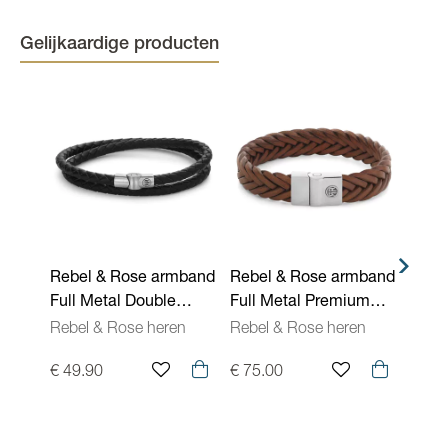
Kleur
Zwart
Gelijkaardige producten
Rebel & Rose armband
Rebel & Rose armband
Rebe
Full Metal Double
Full Metal Premium
Full 
Round Black RR-
Braided RR-M0053-S
Roun
Rebel & Rose heren
Rebel & Rose heren
Rebel
M0038-S
M004
€ 49.90
€ 75.00
€ 45.