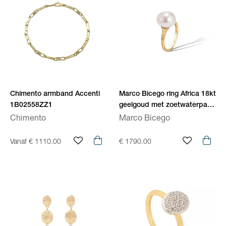
Chimento armband Accenti
Marco Bicego ring Africa 18kt
1B02558ZZ1
geelgoud met zoetwaterparel
AB614 PL Y 02
Chimento
Marco Bicego
Vanaf € 1110.00
€ 1790.00