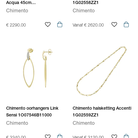
Acqua 45cm
1G02558ZZ1
1G04909BB1450
Chimento
Chimento
€ 2290.00
Vanaf € 2620.00
Chimento oorhangers Link
Chimento halsketting Accenti
Sensi 1O07546B11000
1G02559ZZ1
Chimento
Chimento