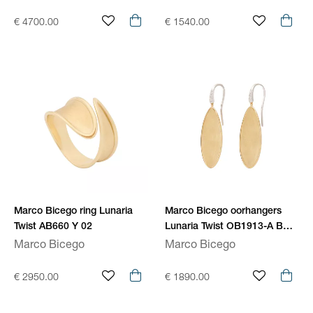
€ 4700.00
€ 1540.00
Marco Bicego ring Lunaria
Marco Bicego oorhangers
Twist AB660 Y 02
Lunaria Twist OB1913-A B
YW Q6
Marco Bicego
Marco Bicego
€ 2950.00
€ 1890.00