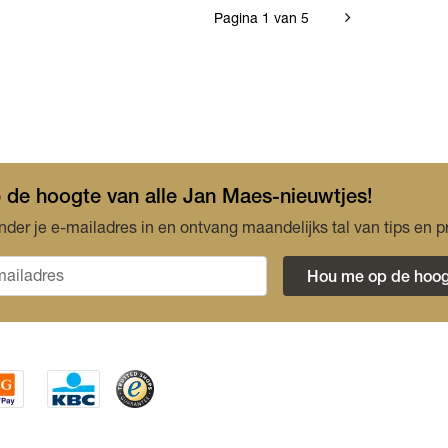
Pagina 1 van 5
op de hoogte van alle Jan Maes-nieuwtjes!
nder je e-mailadres in en ontvang maandelijks tal van tips en p
Hou me op de hoog