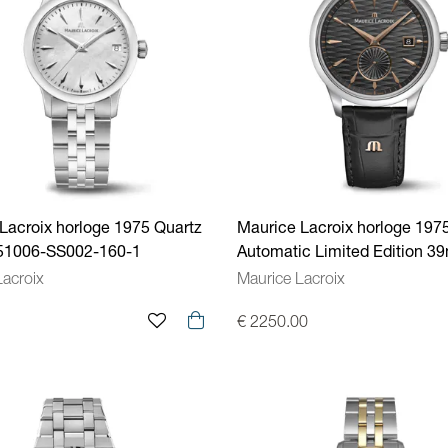
Lacroix horloge 1975 Quartz
Maurice Lacroix horloge 197
1006-SS002-160-1
Automatic Limited Edition 
756207-SS001-330-2
Lacroix
Maurice Lacroix
€ 2250.00