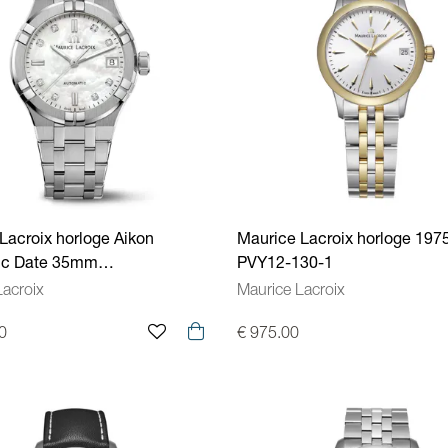
Lacroix horloge Aikon
Maurice Lacroix horloge 197
ic Date 35mm
PVY12-130-1
aal/peralmoer AI6006-SS002-
Lacroix
Maurice Lacroix
0
€ 975.00