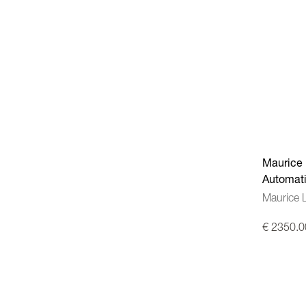
Maurice 
Automat
staal/st
Maurice 
170-1
€ 2350.0