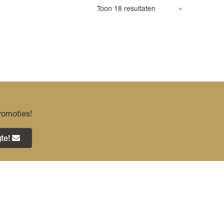
romoties!
te!