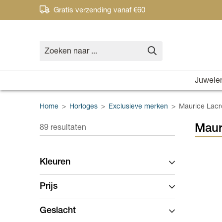
Gratis verzending vanaf €60
Juwele
Home
>
Horloges
>
Exclusieve merken
>
Maurice Lacr
Maur
89 resultaten
Kleuren
Prijs
Geslacht