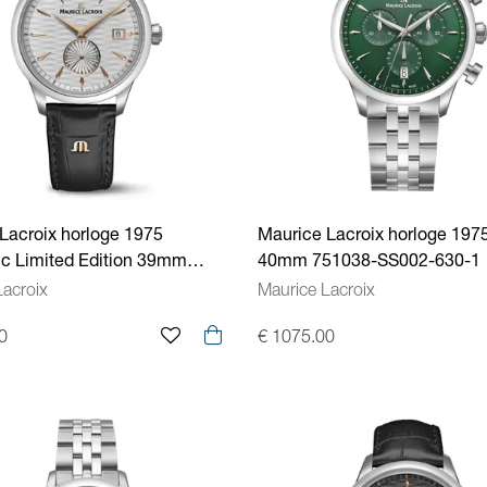
Lacroix horloge 1975
Maurice Lacroix horloge 197
c Limited Edition 39mm
40mm 751038-SS002-630-1
SS001-130-2
Lacroix
Maurice Lacroix
0
€ 1075.00