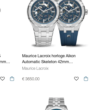
5
Maurice Lacroix horloge Aikon
39mm
Automatic Skeleton 42mm
staal/staal/blauw AI6008-SS00F-031-
Maurice Lacroix
C
€ 3650.00