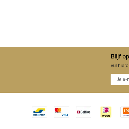
Blijf 
Vul hiero