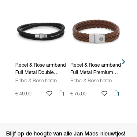
Rebel & Rose armband
Rebel & Rose armband
Rebe
Full Metal Double
Full Metal Premium
Full 
Round Black RR-
Braided RR-M0053-S
Roun
Rebel & Rose heren
Rebel & Rose heren
Rebel
M0038-S
M004
€ 49.90
€ 75.00
€ 45.
Blijf op de hoogte van alle Jan Maes-nieuwtjes!