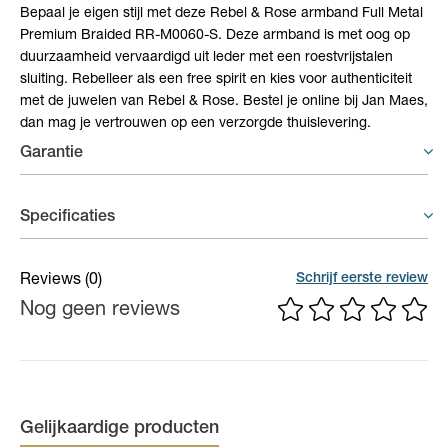
Bepaal je eigen stijl met deze Rebel & Rose armband Full Metal
Premium Braided RR-M0060-S. Deze armband is met oog op
duurzaamheid vervaardigd uit leder met een roestvrijstalen
sluiting. Rebelleer als een free spirit en kies voor authenticiteit
met de juwelen van Rebel & Rose. Bestel je online bij Jan Maes,
dan mag je vertrouwen op een verzorgde thuislevering.
Garantie
Juwelen - 6 maand garantie
Specificaties
Er geldt een garantieperiode van 6 maand op productiefouten.
Breedte
12 mm
Schrijf eerste review
Reviews
(0)
Nog geen reviews
Materiaal
Staal, Leder
Kleur
Bruin
Gelijkaardige producten