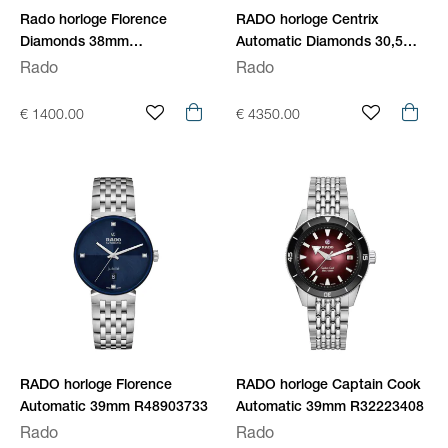
Rado horloge Florence
RADO horloge Centrix
Diamonds 38mm
Automatic Diamonds 30,5mm
staal/staal/zwart R48916703
R30228702
Rado
Rado
€ 1400.00
€ 4350.00
RADO horloge Florence
RADO horloge Captain Cook
Automatic 39mm R48903733
Automatic 39mm R32223408
Rado
Rado