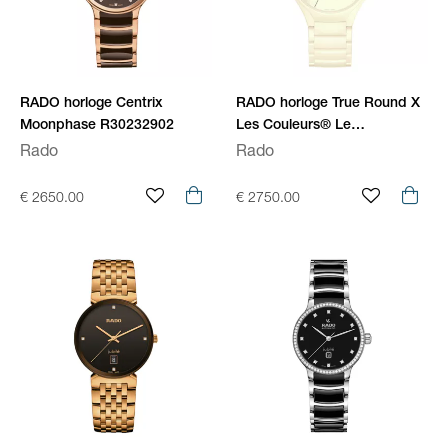
RADO horloge Centrix
RADO horloge True Round X
Moonphase R30232902
Les Couleurs® Le
Corbusier® Automatic
Rado
Rado
R27049012
€ 2650.00
€ 2750.00