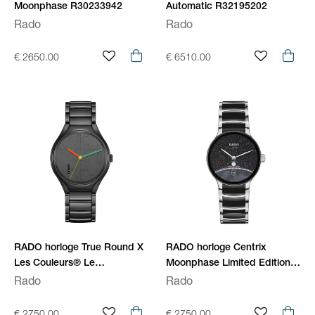
Moonphase R30233942
Automatic R32195202
Rado
Rado
€ 2650.00
€ 6510.00
RADO horloge True Round X
RADO horloge Centrix
Les Couleurs® Le
Moonphase Limited Edition
Corbusier® Automatic
R30234762
Rado
Rado
R27111162