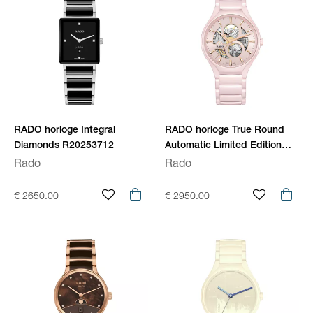
RADO horloge Integral
RADO horloge True Round
Diamonds R20253712
Automatic Limited Edition
R27183012
Rado
Rado
€ 2650.00
€ 2950.00