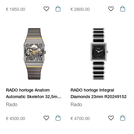
€ 1950.00
€ 2800.00
RADO horloge Anatom
RADO horloge Integral
Automatic Skeleton 32,5mm
Diamonds 23mm R20249152
R10206109
Rado
Rado
€ 4500.00
€ 4700.00