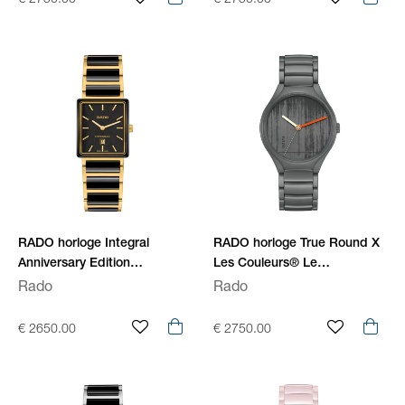
€ 2750.00
€ 2750.00
RADO horloge Integral
RADO horloge True Round X
Anniversary Edition
Les Couleurs® Le
R20258162
Corbusier® Automatic
Rado
Rado
R27048162
€ 2650.00
€ 2750.00