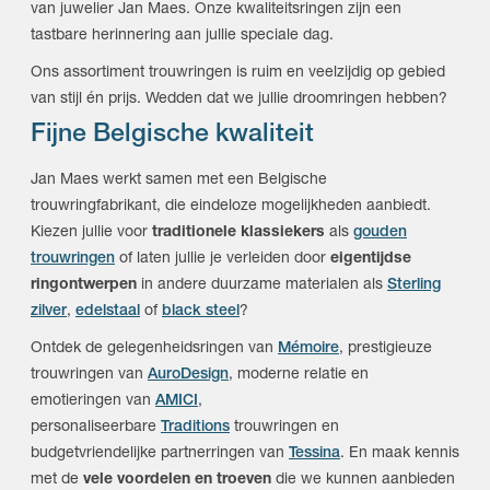
van juwelier Jan Maes. Onze kwaliteitsringen zijn een
tastbare herinnering aan jullie speciale dag.
Ons assortiment trouwringen is ruim en veelzijdig op gebied
van stijl én prijs. Wedden dat we jullie droomringen hebben?
Fijne Belgische kwaliteit
Jan Maes werkt samen met een Belgische
trouwringfabrikant, die eindeloze mogelijkheden aanbiedt.
Kiezen jullie voor
traditionele klassiekers
als
gouden
trouwringen
of laten jullie je verleiden door
eigentijdse
ringontwerpen
in andere duurzame materialen als
Sterling
zilver
,
edelstaal
of
black steel
?
Ontdek de gelegenheidsringen van
Mémoire
, prestigieuze
trouwringen van
AuroDesign
, moderne relatie en
emotieringen van
AMICI
,
personaliseerbare
Traditions
trouwringen en
budgetvriendelijke partnerringen van
Tessina
. En maak kennis
met de
vele voordelen en troeven
die we kunnen aanbieden