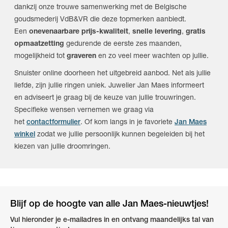
dankzij onze trouwe samenwerking met de Belgische
goudsmederij VdB&VR die deze topmerken aanbiedt.
Een
onevenaarbare prijs-kwaliteit
,
snelle levering
,
gratis
opmaatzetting
gedurende de eerste zes maanden,
mogelijkheid tot
graveren
en zo veel meer wachten op jullie.
Snuister online doorheen het uitgebreid aanbod. Net als jullie
liefde, zijn jullie ringen uniek. Juwelier Jan Maes informeert
en adviseert je graag bij de keuze van jullie trouwringen.
Specifieke wensen vernemen we graag via
het
contactformulier
. Of kom langs in je favoriete
Jan Maes
winkel
zodat we jullie persoonlijk kunnen begeleiden bij het
kiezen van jullie droomringen.
Blijf op de hoogte van alle Jan Maes-nieuwtjes!
Vul hieronder je e-mailadres in en ontvang maandelijks tal van