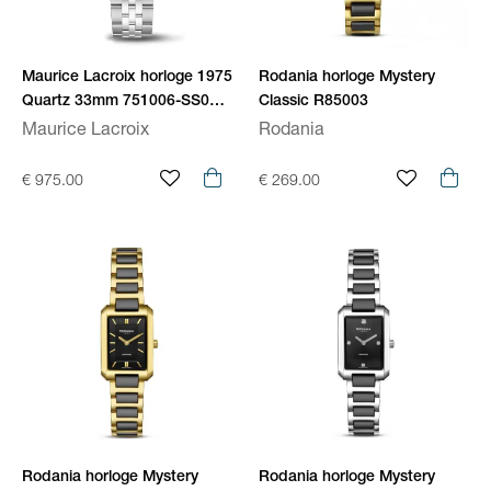
Maurice Lacroix horloge 1975
Rodania horloge Mystery
Quartz 33mm 751006-SS002-
Classic R85003
160-1
Maurice Lacroix
Rodania
€ 975.00
€ 269.00
Rodania horloge Mystery
Rodania horloge Mystery