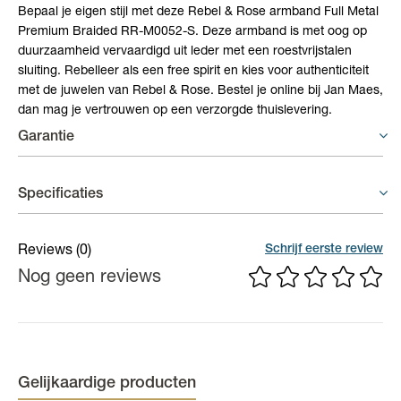
Bepaal je eigen stijl met deze Rebel & Rose armband Full Metal
Premium Braided RR-M0052-S. Deze armband is met oog op
duurzaamheid vervaardigd uit leder met een roestvrijstalen
sluiting. Rebelleer als een free spirit en kies voor authenticiteit
met de juwelen van Rebel & Rose. Bestel je online bij Jan Maes,
dan mag je vertrouwen op een verzorgde thuislevering.
Garantie
Juwelen - 6 maand garantie
Specificaties
Er geldt een garantieperiode van 6 maand op productiefouten.
Breedte
12 mm
Schrijf eerste review
Reviews
(0)
Nog geen reviews
Materiaal
Staal, Leder
Kleur
Zwart
Gelijkaardige producten