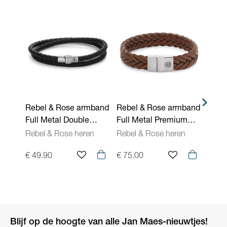
Rebel & Rose armband
Rebel & Rose armband
Rebe
Full Metal Double
Full Metal Premium
Full 
Round Black RR-
Braided RR-M0053-S
Roun
Rebel & Rose heren
Rebel & Rose heren
Rebel
M0038-S
M004
€ 49.90
€ 75.00
€ 45.
Blijf op de hoogte van alle Jan Maes-nieuwtjes!