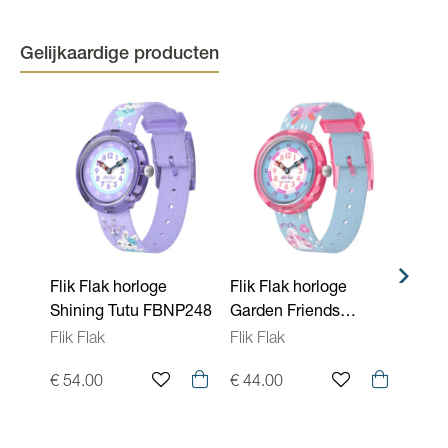
Kleur kast
Blauw
Kleur band
Blauw
Gelijkaardige producten
Kleur wijzerplaat
Meerkleurig
Binnenwerk
Quartz
Waterdichtheid
3 ATM - 30 meter
Kenmerken Uurwerken
Aflezing: analoog, Gespsluiting
Flik Flak horloge
Flik Flak horloge
Flik 
Shining Tutu FBNP248
Garden Friends
Beep
FBNP253
Flik Flak
Flik Flak
Flik F
€ 54.00
€ 44.00
€ 44.