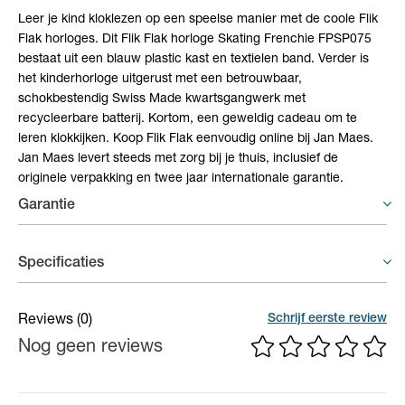
Leer je kind kloklezen op een speelse manier met de coole Flik
Flak horloges. Dit Flik Flak horloge Skating Frenchie FPSP075
bestaat uit een blauw plastic kast en textielen band. Verder is
het kinderhorloge uitgerust met een betrouwbaar,
schokbestendig Swiss Made kwartsgangwerk met
recycleerbare batterij. Kortom, een geweldig cadeau om te
leren klokkijken. Koop Flik Flak eenvoudig online bij Jan Maes.
Jan Maes levert steeds met zorg bij je thuis, inclusief de
originele verpakking en twee jaar internationale garantie.
Garantie
Horloges - 2 jaar garantie
Specificaties
Op uurwerken voorziet de fabrikant een gelimiteerde waarborg
van 2 jaar op fabricagefouten aan het binnenwerk.
Materiaal band
Textiel
Schrijf eerste review
Reviews
(0)
Nog geen reviews
Materiaal kast
Bio-plastic / biopoly
Kastdiameter
35 mm