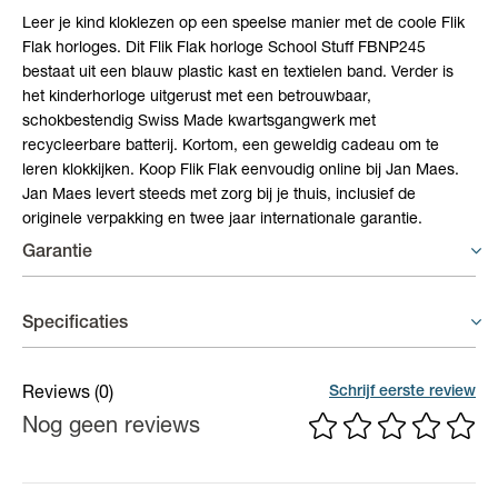
Leer je kind kloklezen op een speelse manier met de coole Flik
Flak horloges. Dit Flik Flak horloge School Stuff FBNP245
bestaat uit een blauw plastic kast en textielen band. Verder is
het kinderhorloge uitgerust met een betrouwbaar,
schokbestendig Swiss Made kwartsgangwerk met
recycleerbare batterij. Kortom, een geweldig cadeau om te
leren klokkijken. Koop Flik Flak eenvoudig online bij Jan Maes.
Jan Maes levert steeds met zorg bij je thuis, inclusief de
originele verpakking en twee jaar internationale garantie.
Garantie
Horloges - 2 jaar garantie
Specificaties
Op uurwerken voorziet de fabrikant een gelimiteerde waarborg
van 2 jaar op fabricagefouten aan het binnenwerk.
Materiaal band
Textiel
Schrijf eerste review
Reviews
(0)
Nog geen reviews
Materiaal kast
Bio-plastic / biopoly
Kastdiameter
32 mm