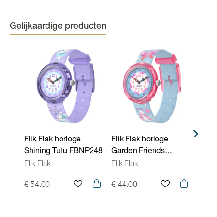
Kleur kast
Blauw
Kleur band
Blauw
Gelijkaardige producten
Kleur wijzerplaat
Wit, Blauw
Binnenwerk
Quartz
Waterdichtheid
3 ATM - 30 meter
Kenmerken Uurwerken
Aflezing: analoog, Gespsluiting
Flik Flak horloge
Flik Flak horloge
Flik 
Shining Tutu FBNP248
Garden Friends
Beep
FBNP253
Flik Flak
Flik Flak
Flik F
€ 54.00
€ 44.00
€ 44.