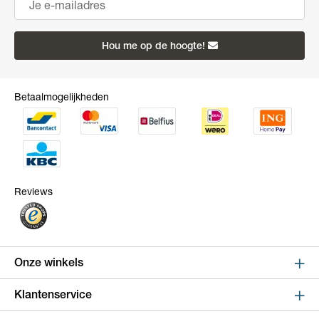
Hou me op de hoogte!
Betaalmogelijkheden
Reviews
Onze winkels
Sint Niklaas
Klantenservice
Kapelstraat 100, shop 123