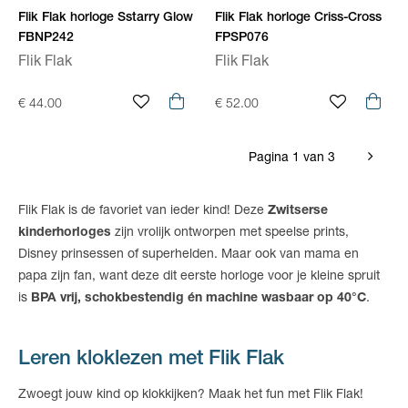
Flik Flak horloge Sstarry Glow
Flik Flak horloge Criss-Cross
FBNP242
FPSP076
Flik Flak
Flik Flak
€ 44.00
€ 52.00
Pagina 1 van 3
Flik Flak is de favoriet van ieder kind! Deze
Zwitserse
kinderhorloges
zijn vrolijk ontworpen met speelse prints,
Disney prinsessen of superhelden. Maar ook van mama en
papa zijn fan, want deze dit eerste horloge voor je kleine spruit
is
BPA vrij, schokbestendig én machine wasbaar op 40°C
.
Leren kloklezen met Flik Flak
Zwoegt jouw kind op klokkijken? Maak het fun met Flik Flak!