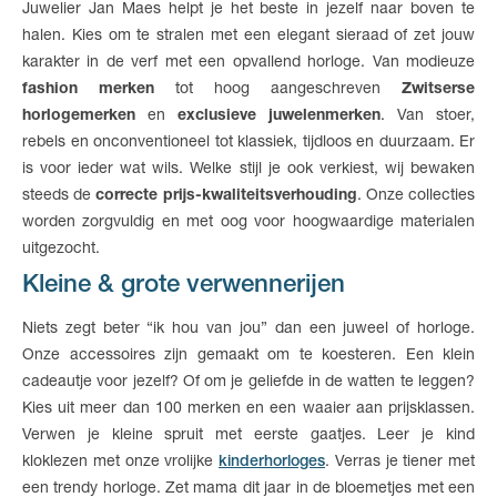
Juwelier Jan Maes helpt je het beste in jezelf naar boven te
halen. Kies om te stralen met een elegant sieraad of zet jouw
karakter in de verf met een opvallend horloge. Van modieuze
fashion merken
tot hoog aangeschreven
Zwitserse
horlogemerken
en
exclusieve juwelenmerken
. Van stoer,
rebels en onconventioneel tot klassiek, tijdloos en duurzaam. Er
is voor ieder wat wils. Welke stijl je ook verkiest, wij bewaken
steeds de
correcte prijs-kwaliteitsverhouding
. Onze collecties
worden zorgvuldig en met oog voor hoogwaardige materialen
uitgezocht.
Kleine & grote verwennerijen
Niets zegt beter “ik hou van jou” dan een juweel of horloge.
Onze accessoires zijn gemaakt om te koesteren. Een klein
cadeautje voor jezelf? Of om je geliefde in de watten te leggen?
Kies uit meer dan 100 merken en een waaier aan prijsklassen.
Verwen je kleine spruit met eerste gaatjes. Leer je kind
kloklezen met onze vrolijke
kinderhorloges
. Verras je tiener met
een trendy horloge. Zet mama dit jaar in de bloemetjes met een