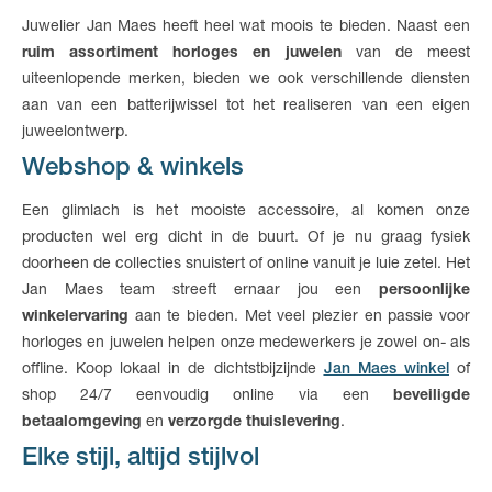
Juwelier Jan Maes heeft heel wat moois te bieden. Naast een
ruim assortiment horloges en juwelen
van de meest
uiteenlopende merken, bieden we ook verschillende diensten
aan van een batterijwissel tot het realiseren van een eigen
juweelontwerp.
Webshop & winkels
Een glimlach is het mooiste accessoire, al komen onze
producten wel erg dicht in de buurt. Of je nu graag fysiek
doorheen de collecties snuistert of online vanuit je luie zetel. Het
Jan Maes team streeft ernaar jou een
persoonlijke
winkelervaring
aan te bieden. Met veel plezier en passie voor
horloges en juwelen helpen onze medewerkers je zowel on- als
offline. Koop lokaal in de dichtstbijzijnde
Jan Maes winkel
of
shop 24/7 eenvoudig online via een
beveiligde
betaalomgeving
en
verzorgde thuislevering
.
Elke stijl, altijd stijlvol