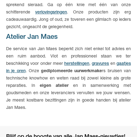
sprekend sieraad. Ga op één knie met één van onze
schitterende
verlovingsringen
. Onze producten zijn erg
cadeauwaardig. Jong of oud, ze toveren een glimlach op ieders
gezicht, ongeacht de gelegenheid.
Atelier Jan Maes
De service van Jan Maes beperkt zich niet enkel tot advies en
een ruim aanbod. Vlot en professioneel staan we ter
beschikking voor onder meer
herstellingen
,
gravures
en
gaatjes
in je oren
. Onze
gediplomeerde uurwerkmake
rs bruisen van
technische knowhow en weten raad bij zowel kleine als grote
reparaties. In
eigen atelier
en in samenwerking met
goudsmeden en onze leveranciers vervullen we jouw wensen.
Je meest kostbare bezittingen zijn in goede handen bij atelier
Jan Maes.