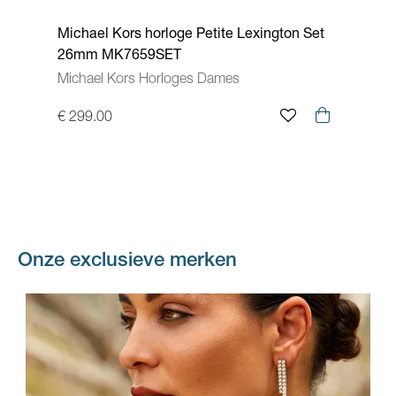
Michael Kors horloge Petite Lexington Set
Mi
26mm MK7659SET
MK
Michael Kors Horloges Dames
Mic
€ 299.00
€ 
Onze exclusieve merken