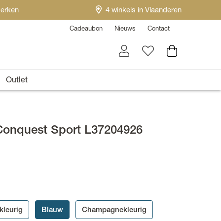
erken
4 winkels in Vlaanderen
Cadeaubon
Nieuws
Contact
Outlet
Conquest Sport L37204926
rkleurig
Blauw
Champagnekleurig