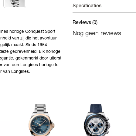
Horloges - 5 jaar garantie
Specificaties
Op uurwerken voorziet de fab
fabricagefouten aan het bin
Reviews
(0)
Longines collecties
ngines horloge Conquest Sport
Nog geen reviews
Horlogesluiting
heid van zij die het avontuur
gelijk maakt. Sinds 1954
Gangreserve uurwerk
deze gedrevenheid. Elk horloge
Kastdiameter
egantie, gekenmerkt door uiterst
er van een Longines horloge te
Materiaal kast
er van Longines.
Materiaal band
Kleur band
Kleur wijzerplaat
Binnenwerk
Kenmerken Uurwerken