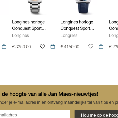
Waterdichtheid
Kaliber
Longines horloge
Longines horloge
Long
Conquest Sport
Conquest Sport
Conq
L34305926
L38354989
L34
Longines
Longines
Long
€ 3350.00
€ 4150.00
€ 23
op de hoogte van alle Jan Maes-nieuwtjes!
nder je e-mailadres in en ontvang maandelijks tal van tips en p
Hou me op de hoog