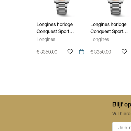
Longines horloge
Longines horloge
Conquest Sport
Conquest Sport
L34305026
L34305986
Longines
Longines
€ 3350.00
€ 3350.00
Blijf 
Vul hiero