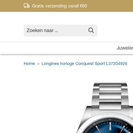
Gratis verzending vanaf €60
Juwele
Home
>
Longines horloge Conquest Sport L37204926