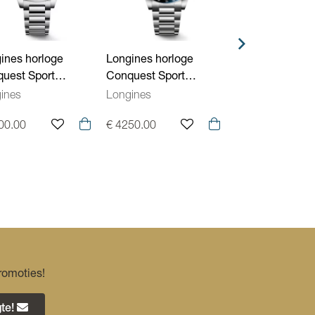
10 ATM - 100 meter
Longines 888
ines horloge
Longines horloge
Longines horlo
uest Sport
Conquest Sport
Conquest Sport
304026
L38354986
L34305726
ines
Longines
Longines
00.00
€ 4250.00
€ 3350.00
romoties!
te!