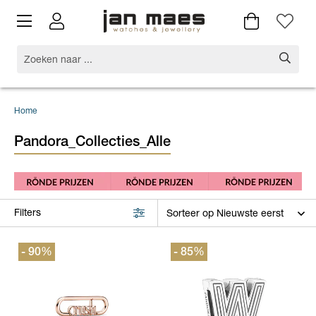
Home
Pandora_Collecties_Alle
Filters
- 90
%
- 85
%