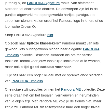
je terug bij de
PANDORA Signature
reeks. Van statement
sieraden tot charmante charms. De ontwerpen zijn tot in de
puntjes afgewerkt met opengewerkte hartjes, pavégezette
zirconium stenen, kralen en/of het Pandora logo in letters of de
iconische Crown O.
Shop PANDORA Signature
hier
.
Op zoek naar
tijdloze klassiekers
? Pandora maakt van iets
gewoon, iets buitengewoon binnen haar elegante
PANDORA
Timeless
collectie. Stralende sieraden die om ter hardst
fonkelen. Ideaal voor jouw feestelijke looks mee af te werken,
maar ook
altijd-goed-cadeaus voor haar
.
Til je stijl naar een hoger niveau met de sprankelende sieraden
van
PANDORA Timeless
.
Oneindige stylingsopties binnen het
Pandora ME
collectie. Deze
serie draait het om het bepalen, vernieuwen en heruitvinden
van je eigen stijl. Met Pandora ME volg je de trends niet, maar
zet je ze. Pandora ME tilt zelfexpressie naar een hoger niveau.