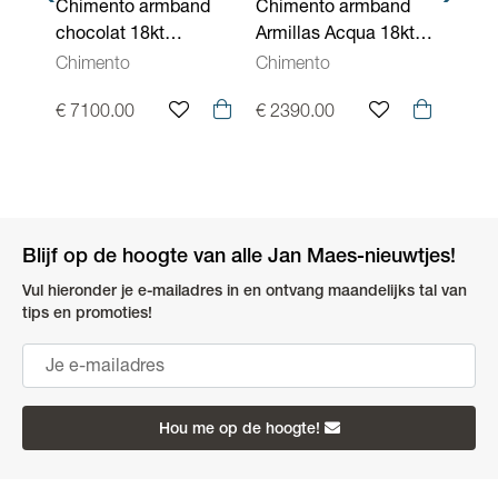
nd
Chimento armband
Chimento armband
Chim
ZZ1
chocolat 18kt
Armillas Acqua 18kt
sluit
geelgoud met 0,29ct
geelgoud met 0,20ct
geel
Chimento
Chimento
Chim
roze saffier
briljant
1E10
€ 7100.00
€ 2390.00
€ 18
1B09622R71190
1B04911B11190
Blijf op de hoogte van alle Jan Maes-nieuwtjes!
Vul hieronder je e-mailadres in en ontvang maandelijks tal van
tips en promoties!
Hou me op de hoogte!