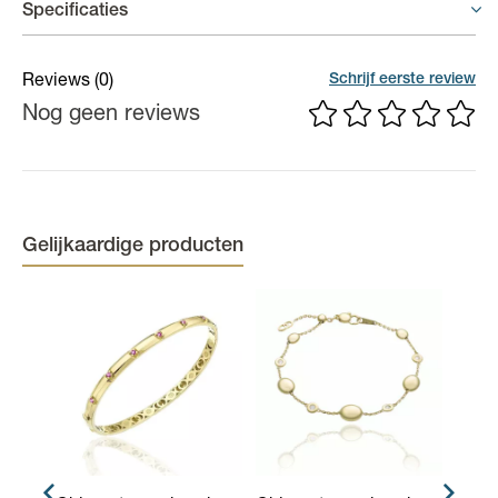
Specificaties
Er geldt een garantieperiode van 6 maand op productiefouten.
Materiaal
18 karaat goud
Schrijf eerste review
Reviews
(0)
Nog geen reviews
Kleur
Nude
Gelijkaardige producten