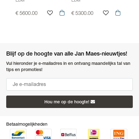
Ebel
Ebel
Ebel
€ 5600.00
€ 5300.00
€ 37
Blijf op de hoogte van alle Jan Maes-nieuwtjes!
Vul hieronder je e-mailadres in en ontvang maandelijks tal van
tips en promoties!
Hou me op de hoogte!
Betaalmogelijkheden