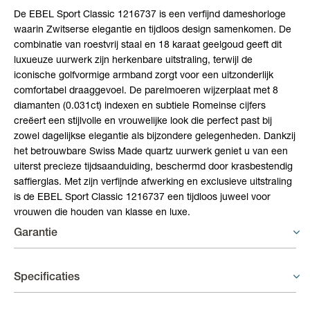
De EBEL Sport Classic 1216737 is een verfijnd dameshorloge
waarin Zwitserse elegantie en tijdloos design samenkomen. De
combinatie van roestvrij staal en 18 karaat geelgoud geeft dit
luxueuze uurwerk zijn herkenbare uitstraling, terwijl de
iconische golfvormige armband zorgt voor een uitzonderlijk
comfortabel draaggevoel. De parelmoeren wijzerplaat met 8
diamanten (0.031ct) indexen en subtiele Romeinse cijfers
creëert een stijlvolle en vrouwelijke look die perfect past bij
zowel dagelijkse elegantie als bijzondere gelegenheden. Dankzij
het betrouwbare Swiss Made quartz uurwerk geniet u van een
uiterst precieze tijdsaanduiding, beschermd door krasbestendig
saffierglas. Met zijn verfijnde afwerking en exclusieve uitstraling
is de EBEL Sport Classic 1216737 een tijdloos juweel voor
vrouwen die houden van klasse en luxe.
Garantie
Horloges - 3 jaar garantie
Specificaties
Op uurwerken voorziet de fabrikant een gelimiteerde waarborg