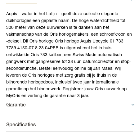
Aquis – water in het Latijn – geeft deze collectie elegante
duikhorloges een gepaste naam. De hoge waterdichtheid tot
300 meter van deze uurwerken is te danken aan het
vakmanschap van de Oris horlogemakers, een schroefkroon en
-deksel. Dit Oris horloge Oris horloge Aquis Upcycle 01 733
7789 4150-07 8 23 04PEB is uitgerust met het in huis
ontwikkelde Oris 733 kaliber, een Swiss Made automatisch
gangwerk met gangreserve tot 38 uur, datumcorrector en stop-
secondefunctie. Bestel eenvoudig online bij Jan Maes. Wij
leveren de Oris horloges met zorg gratis bij je thuis in de
bijhorende horlogedoos, inclusief twee jaar internationale
garantie op het binnenwerk. Registreer jouw Oris uurwerk op
MyOris en verleng de garantie naar 3 jaar.
Garantie
Oris internationale garantie policy
Specificaties
Op alle uurwerken biedt ORIS SA een