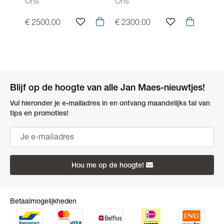
7811 4056-07 8 20 20
7811 4056-07 6 20
7785
Oris
Oris
Oris
17FC
€ 2500.00
€ 2300.00
€ 19
Blijf op de hoogte van alle Jan Maes-nieuwtjes!
Vul hieronder je e-mailadres in en ontvang maandelijks tal van
tips en promoties!
Hou me op de hoogte!
Betaalmogelijkheden