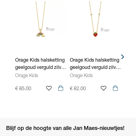
Orage Kids halsketting
Orage Kids halsketting
Orage
geelgoud verguld zilver
geelgoud verguld zilver
Sterl
met zirconium 41cm
met zirconium 41cm
K/39
Orage Kids
Orage Kids
Orage
K/6578/41
K/6579/41
€ 85.00
€ 82.00
€ 99.
Blijf op de hoogte van alle Jan Maes-nieuwtjes!