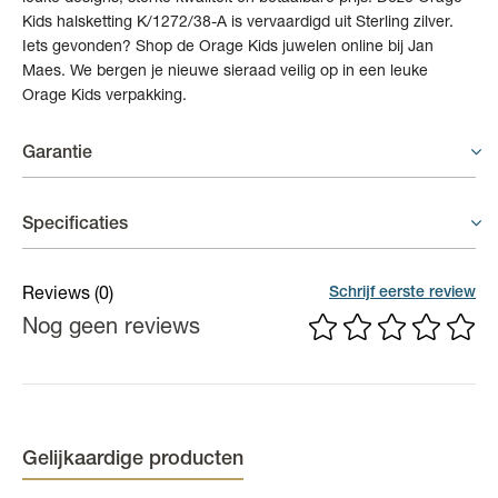
Kids halsketting K/1272/38-A is vervaardigd uit Sterling zilver.
Iets gevonden? Shop de Orage Kids juwelen online bij Jan
Maes. We bergen je nieuwe sieraad veilig op in een leuke
Orage Kids verpakking.
Garantie
Juwelen - 3 weken garantie
Specificaties
In principe geeft de fabrikant geen waarborg op juwelen. Indien
er binnen een termijn van 3 weken na aankoopdatum toch een
(Edel)steen
Zirconium
Schrijf eerste review
Reviews
(0)
defect of gebrek zou zijn, dan zal er geïnformeerd worden bij de
Nog geen reviews
Lengte
38 cm
fabrikant of dit te wijten is aan een productiefout. Draagsporen
vallen nooit onder waarborg.
Materiaal
Zilver
Kleur
Zilverkleurig
Gelijkaardige producten