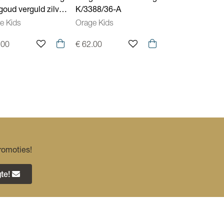
goud verguld zilver
K/3388/36-A
K/3387/36-A
zirconium 41cm
e Kids
Orage Kids
Orage Kids
77/41
.00
€ 62.00
€ 62.00
romoties!
te!