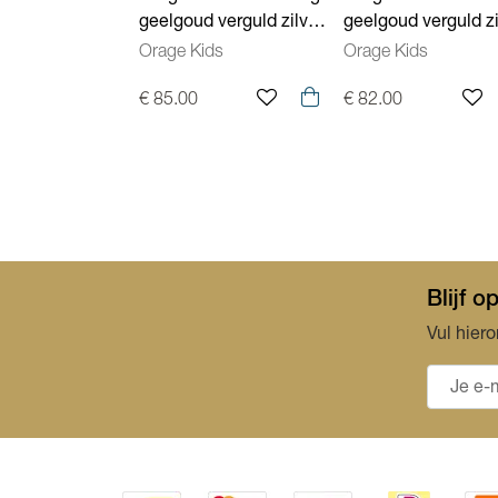
geelgoud verguld zilver
geelgoud verguld zi
met zirconium 41cm
met zirconium 41
Orage Kids
Orage Kids
K/6578/41
K/6579/41
€ 85.00
€ 82.00
Blijf 
Vul hiero