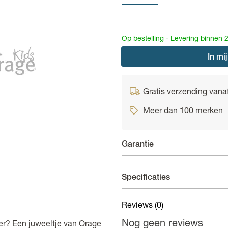
Op bestelling - Levering binnen 
In
mij
Gratis verzending vana
Meer dan 100 merken
Garantie
Juwelen - 3 weken garantie
Specificaties
In principe geeft de fabrikan
termijn van 3 weken na aanko
Reviews
(0)
Lengte
zal er geïnformeerd worden bij
Nog geen reviews
ner? Een juweeltje van Orage
Materiaal