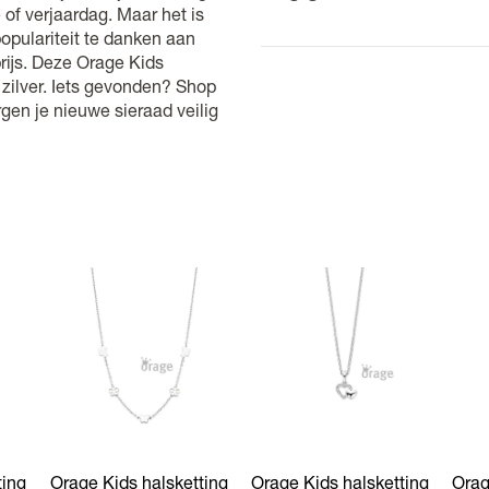
productiefout. Draagsporen v
of verjaardag. Maar het is
Kleur
populariteit te danken aan
prijs. Deze Orage Kids
 zilver. Iets gevonden? Shop
gen je nieuwe sieraad veilig
ting
Orage Kids halsketting
Orage Kids halsketting
Orag