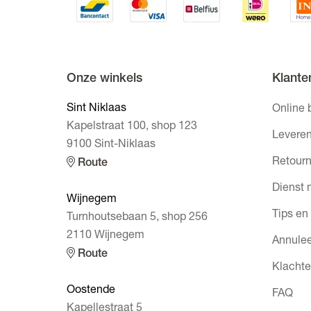
Onze winkels
Klante
Sint Niklaas
Online 
Kapelstraat 100, shop 123
Leveren
9100 Sint-Niklaas
Retourn
Route
Dienst 
Wijnegem
Tips en
Turnhoutsebaan 5, shop 256
2110 Wijnegem
Annulee
Route
Klacht
Oostende
FAQ
Kapellestraat 5