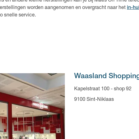
els en andere kleine herstellingen kan je bij Maes On Time terech
lherstellingen worden aangenomen en overgracht naar het
in-hu
o snelle service.
Waasland Shoppin
Kapelstraat 100 - shop 92
9100 Sint-Niklaas