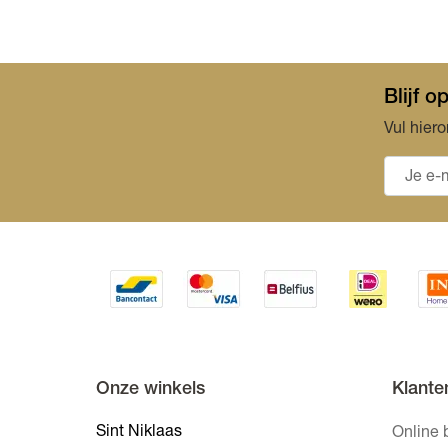
Blijf 
Vul hiero
Onze winkels
Klante
Sint Niklaas
Online 