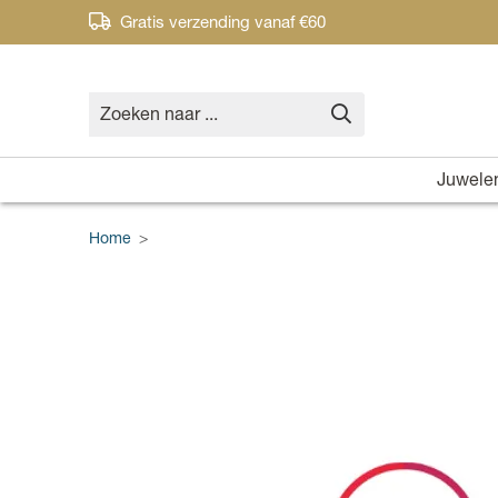
Gratis verzending vanaf €60
Juwele
Home
>