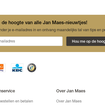
op de hoogte van alle Jan Maes-nieuwtjes!
nder je e-mailadres in en ontvang maandelijks tal van tips en p
Hou me op de hoog
nservice
Over Jan Maes
bestellen en betalen
Over Jan Maes