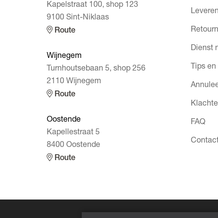
Kapelstraat 100, shop 123
Leveren
9100 Sint-Niklaas
Retourn
Route
Dienst 
Wijnegem
Tips en
Turnhoutsebaan 5, shop 256
2110 Wijnegem
Annulee
Route
Klacht
Oostende
FAQ
Kapellestraat 5
Contac
8400 Oostende
Route