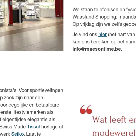
We staan telefonisch en fysie
Waasland Shopping: maandag 
Op vrijdag zijn we zelfs geope
Je vind ons
hier
(het hart va
kan ons bereiken op het nu
info@maesontime.be
.
nista's. Voor sportievelingen
p zoek zijn naar een
voor degelijke en betaalbare
erste lifestylemerken als
eigentijdse elegantie als
n Swiss Made
Tissot
horloge of
rwerk
Seiko
. Laat je