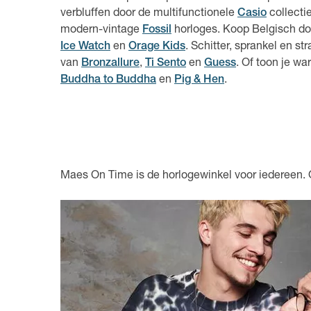
verbluffen door de multifunctionele
Casio
collecti
modern-vintage
Fossil
horloges. Koop Belgisch doo
Ice Watch
en
Orage Kids
. Schitter, sprankel en s
van
Bronzallure
,
Ti Sento
en
Guess
. Of toon je w
Buddha to Buddha
en
Pig & Hen
.
Maes On Time is de horlogewinkel voor iedereen.