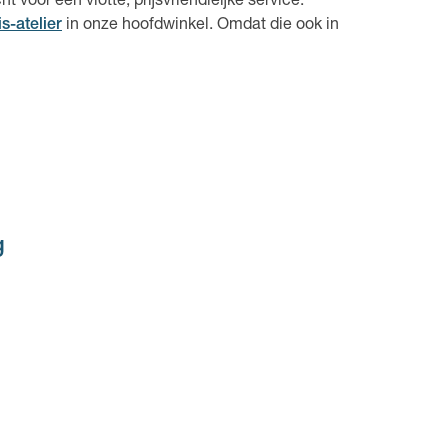
t voor een vlotte, prijsvriendleijke service.
is-atelier
in onze hoofdwinkel. Omdat die ook in
g