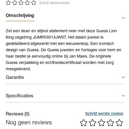
Schrijf eerste review
Omschrijving
Zet een stoer en stijlvol statement neer met deze Guess Lion
King zegelring JUMR03014JWST. Het stalen juweel is
gedetailleerd afgewerkt met een leeuwenkop. Een iconisch
design van Guess. De Guess juwelen en horloges voor hem en
haar bestel je eenvoudig online bij Jan Maes. De originele
Guess verpakking en echtheidscertificaat worden met zorg
meegeleverd.
Garantie
Juwelen - 3 weken garantie
Specificaties
In principe geeft de fabrikant geen waarborg op juwelen. Indien
er binnen een termijn van 3 weken na aankoopdatum toch een
Materiaal
Staal
Schrijf eerste review
Reviews
(0)
defect of gebrek zou zijn, dan zal er geïnformeerd worden bij de
Nog geen reviews
Kleur
Nude
fabrikant of dit te wijten is aan een productiefout. Draagsporen