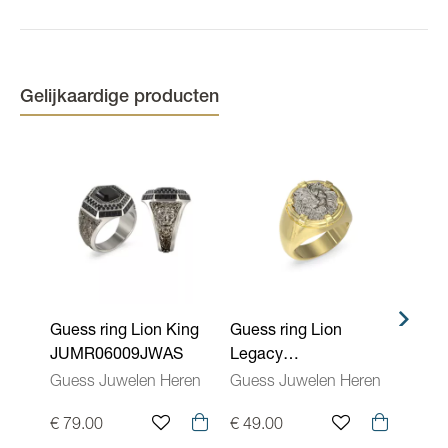
vallen nooit onder waarborg.
Gelijkaardige producten
Guess ring Lion King
Guess ring Lion
Gues
JUMR06009JWAS
Legacy
JUM
JUMR06061JWYG
Guess Juwelen Heren
Guess Juwelen Heren
Gues
€ 79.00
€ 49.00
€ 59.