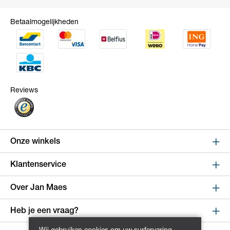
Betaalmogelijkheden
Reviews
Onze winkels
Sint Niklaas
Klantenservice
Kapelstraat 100, shop 123
Online bestellen en betalen
Over Jan Maes
9100 Sint-Niklaas
Route
Leveren en verzenden
Over Jan Maes
Heb je een vraag?
Retourneren en ruilen
Winkels
Wijnegem