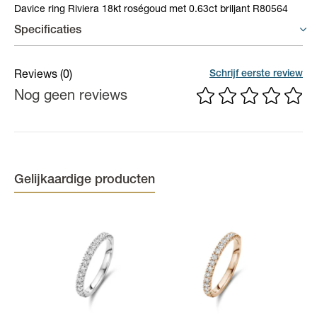
Davice ring Riviera 18kt roségoud met 0.63ct briljant R80564
Specificaties
Materiaal
18 karaat goud
Schrijf eerste review
Reviews
(0)
Nog geen reviews
(Edel)steen
Briljant
Caraatgehalte diamant
0,63 ct
Kleur
Nude
Gelijkaardige producten