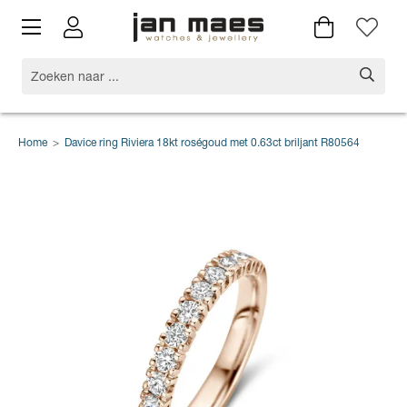
Home
>
Davice ring Riviera 18kt roségoud met 0.63ct briljant R80564