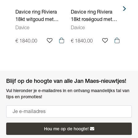
Davice ring Riviera
Davice ring Riviera
Davic
18kt witgoud met
18kt roségoud met
18kt
0.34ct briljant R10568
0.34ct briljant R80561
0.63c
Davice
Davice
Davic
€ 1840.00
€ 1840.00
€ 28
Blijf op de hoogte van alle Jan Maes-nieuwtjes!
Vul hieronder je e-mailadres in en ontvang maandelijks tal van
tips en promoties!
Hou me op de hoogte!