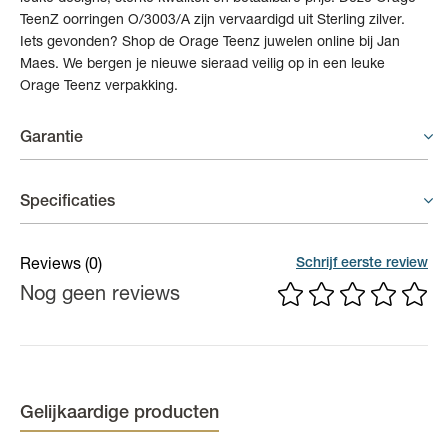
TeenZ oorringen O/3003/A zijn vervaardigd uit Sterling zilver.
Iets gevonden? Shop de Orage Teenz juwelen online bij Jan
Maes. We bergen je nieuwe sieraad veilig op in een leuke
Orage Teenz verpakking.
Garantie
Juwelen - 3 weken garantie
Specificaties
In principe geeft de fabrikant geen waarborg op juwelen. Indien
er binnen een termijn van 3 weken na aankoopdatum toch een
(Edel)steen
Zirconium
Schrijf eerste review
Reviews
(0)
defect of gebrek zou zijn, dan zal er geïnformeerd worden bij de
Nog geen reviews
Materiaal
Zilver
fabrikant of dit te wijten is aan een productiefout. Draagsporen
vallen nooit onder waarborg.
Kleur
Zilverkleurig
Gelijkaardige producten