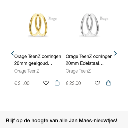
ingen
Orage TeenZ oorringen
Orage TeenZ oorringen
Orag
20mm geelgoud
20mm Edelstaal
40mm
 met
verguld Edelstaal
O/5120
zirc
Orage TeenZ
Orage TeenZ
Orag
O/5220
€ 31.00
€ 23.00
€ 50.
Blijf op de hoogte van alle Jan Maes-nieuwtjes!