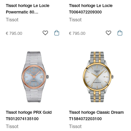
Tissot horloge Le Locle
Tissot horloge Le Locle
Powermatic 80
T0064072209300
T0064072209301
Tissot
Tissot
€ 795.00
€ 795.00
Tissot horloge PRX Gold
Tissot horloge Classic Dream
T9312074135100
T1584072203100
Tissot
Tissot