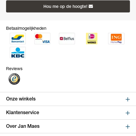
Hou me op de hoogte!
Betaalmogelijkheden
Reviews
Onze winkels
Sint Niklaas
Klantenservice
Kapelstraat 100, shop 123
Online bestellen en betalen
Over Jan Maes
9100 Sint-Niklaas
Route
Leveren en verzenden