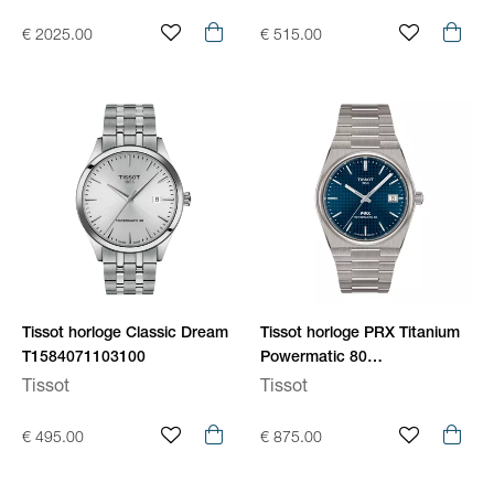
€ 2025.00
€ 515.00
Tissot horloge Classic Dream
Tissot horloge PRX Titanium
T1584071103100
Powermatic 80
T1378074404100
Tissot
Tissot
€ 495.00
€ 875.00