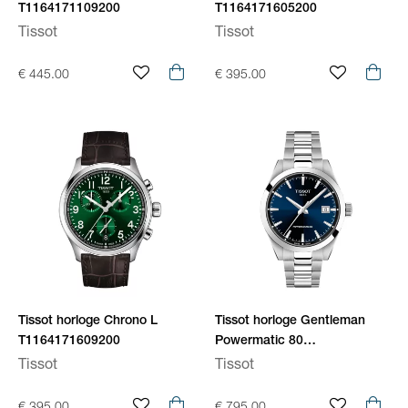
T1164171109200
T1164171605200
Tissot
Tissot
€ 445.00
€ 395.00
Tissot horloge Chrono L
Tissot horloge Gentleman
T1164171609200
Powermatic 80
T1658071104100
Tissot
Tissot