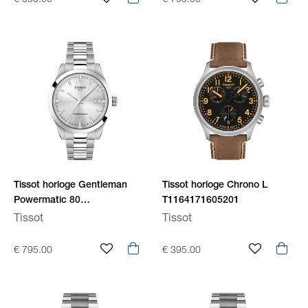
€ 395.00
€ 795.00
Tissot horloge Gentleman
Tissot horloge Chrono L
Powermatic 80
T1164171605201
T1658071103100
Tissot
Tissot
€ 795.00
€ 395.00