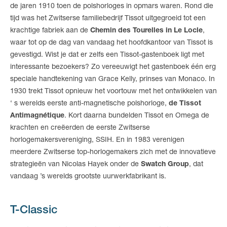
de jaren 1910 toen de polshorloges in opmars waren. Rond die
tijd was het Zwitserse familiebedrijf Tissot uitgegroeid tot een
krachtige fabriek aan de
Chemin des Tourelles in Le Locle
,
waar tot op de dag van vandaag het hoofdkantoor van Tissot is
gevestigd. Wist je dat er zelfs een Tissot-gastenboek ligt met
interessante bezoekers? Zo vereeuwigt het gastenboek één erg
speciale handtekening van Grace Kelly, prinses van Monaco. In
1930 trekt Tissot opnieuw het voortouw met het ontwikkelen van
‘ s werelds eerste anti-magnetische polshorloge,
de Tissot
Antimagnétique
. Kort daarna bundelden Tissot en Omega de
krachten en creëerden de eerste Zwitserse
horlogemakersvereniging, SSIH. En in 1983 verenigen
meerdere Zwitserse top-horlogemakers zich met de innovatieve
strategieën van Nicolas Hayek onder de
Swatch Group
, dat
vandaag ’s werelds grootste uurwerkfabrikant is.
T-Classic