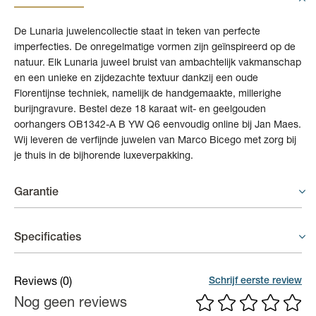
De Lunaria juwelencollectie staat in teken van perfecte
imperfecties. De onregelmatige vormen zijn geïnspireerd op de
natuur. Elk Lunaria juweel bruist van ambachtelijk vakmanschap
en een unieke en zijdezachte textuur dankzij een oude
Florentijnse techniek, namelijk de handgemaakte, millerighe
burijngravure. Bestel deze 18 karaat wit- en geelgouden
oorhangers OB1342-A B YW Q6 eenvoudig online bij Jan Maes.
Wij leveren de verfijnde juwelen van Marco Bicego met zorg bij
je thuis in de bijhorende luxeverpakking.
Garantie
Juwelen - 2 jaar garantie
Specificaties
De leverancier biedt twee jaar garantie op fabricagefouten. Een
herstelling onder garantie zal worden bepaald door de
Materiaal
18 karaat goud
Schrijf eerste review
Reviews
(0)
leverancier.
Nog geen reviews
(Edel)steen
Briljant