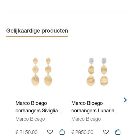
Marco Bicego collecties
Lunaria
Caraatgehalte diamant
0,05 ct
Kleur
Bicolor
Gelijkaardige producten
Marco Bicego
Marco Bicego
Marc
oorhangers Siviglia
oorhangers Lunaria
oorh
OB1694 Y 02
OB1749 B YW Q6
Twis
Marco Bicego
Marco Bicego
Marc
Q6
€ 2150.00
€ 2850.00
€ 18