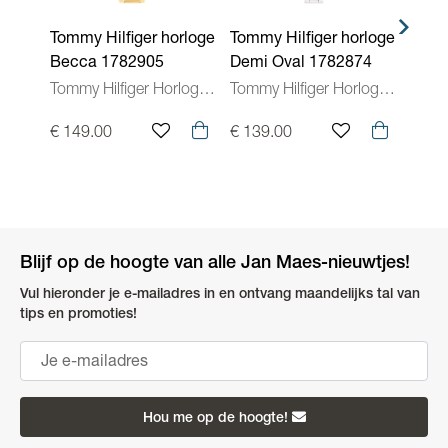
Tommy Hilfiger horloge
Tommy Hilfiger horloge
Tommy
Becca 1782905
Demi Oval 1782874
Demi
Tommy Hilfiger Horloges Dames
Tommy Hilfiger Horloges Dames
€ 149.00
€ 139.00
€ 12
Blijf op de hoogte van alle Jan Maes-nieuwtjes!
Vul hieronder je e-mailadres in en ontvang maandelijks tal van
tips en promoties!
Hou me op de hoogte!