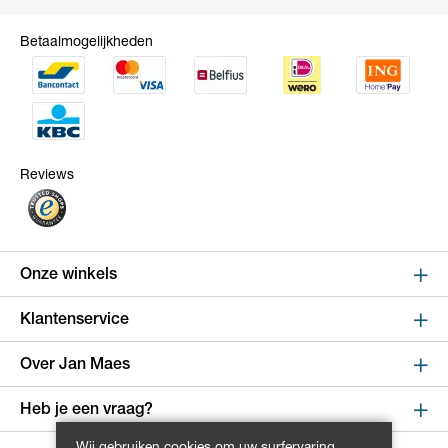
Betaalmogelijkheden
Reviews
Onze winkels
Sint Niklaas
Klantenservice
Kapelstraat 100, shop 123
Online bestellen en betalen
Over Jan Maes
9100 Sint-Niklaas
Route
Leveren en verzenden
Over Jan Maes
Heb je een vraag?
Retourneren en ruilen
Winkels
Wijnegem