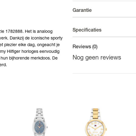
Garantie
Horloges - 2 jaar garantie
Specificaties
nzie 1782888. Het is analoog
rk. Dankzij de iconische sporty
Op uurwerken voorziet de fab
et plezier elke dag, ongeacht je
fabricagefouten aan het bin
Reviews
(0)
Materiaal band
mmy Hilfiger horloges eenvoudig
Nog geen reviews
in hun bijhorende merkdoos. De
Materiaal kast
erd.
Kastdiameter
Kleur kast
Kleur band
Kleur wijzerplaat
Binnenwerk
Waterdichtheid