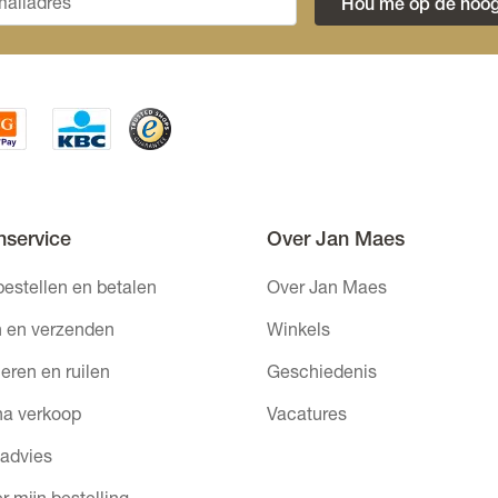
Hou me op de hoog
nservice
Over Jan Maes
bestellen en betalen
Over Jan Maes
 en verzenden
Winkels
eren en ruilen
Geschiedenis
na verkoop
Vacatures
 advies