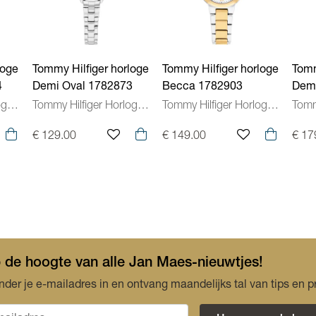
Kenmerken Uurwerken
loge
Tommy Hilfiger horloge
Tommy Hilfiger horloge
Tomm
4
Demi Oval 1782873
Becca 1782903
Demi
Tommy Hilfiger Horloges Dames
Tommy Hilfiger Horloges Dames
Tommy Hilfiger Horloges Dames
€ 129.00
€ 149.00
€ 17
op de hoogte van alle Jan Maes-nieuwtjes!
nder je e-mailadres in en ontvang maandelijks tal van tips en p