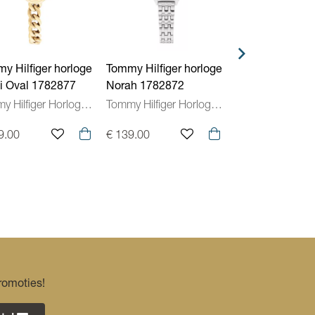
Vouwsluiting
y Hilfiger horloge
Tommy Hilfiger horloge
Tommy Hilfiger 
 Oval 1782877
Norah 1782872
Norah 1782907
Tommy Hilfiger Horloges Dames
Tommy Hilfiger Horloges Dames
9.00
€ 139.00
€ 159.00
romoties!