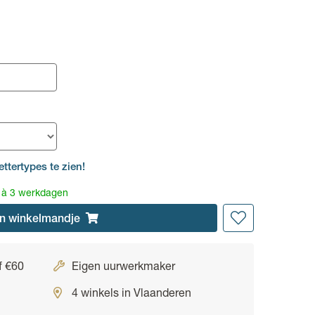
ettertypes te zien!
2 à 3 werkdagen
n
winkelmandje
f €60
Eigen uurwerkmaker
4 winkels in Vlaanderen