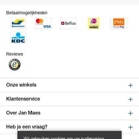
Betaalmogelijkheden
Reviews
Onze winkels
Sint Niklaas
Klantenservice
Kapelstraat 100, shop 123
Online bestellen en betalen
Over Jan Maes
9100 Sint-Niklaas
Route
Leveren en verzenden
Over Jan Maes
Heb je een vraag?
Retourneren en ruilen
Winkels
Wijnegem