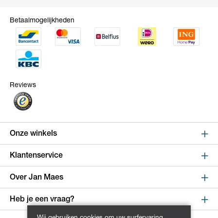
Betaalmogelijkheden
Reviews
Onze winkels
Sint Niklaas
Klantenservice
Kapelstraat 100, shop 123
Online bestellen en betalen
Over Jan Maes
9100 Sint-Niklaas
Route
Leveren en verzenden
Over Jan Maes
Heb je een vraag?
Retourneren en ruilen
Winkels
Wijnegem