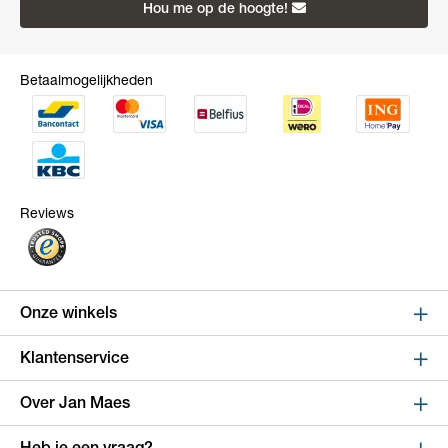
Hou me op de hoogte!
Betaalmogelijkheden
Reviews
Onze winkels
Sint Niklaas
Klantenservice
Kapelstraat 100, shop 123
Online bestellen en betalen
Over Jan Maes
9100 Sint-Niklaas
Route
Leveren en verzenden
Over Jan Maes