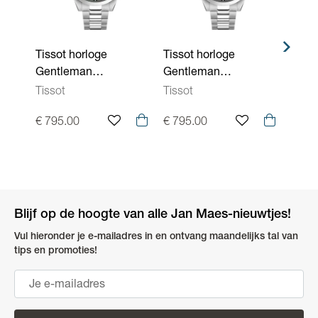
Tissot horloge
Tissot horloge
Tisso
Gentleman
Gentleman
L T1
Powermatic 80
Powermatic 80
Tissot
Tissot
Tisso
T1658071109100
T1658071105100
€ 795.00
€ 795.00
€ 44
Blijf op de hoogte van alle Jan Maes-nieuwtjes!
Vul hieronder je e-mailadres in en ontvang maandelijks tal van
tips en promoties!