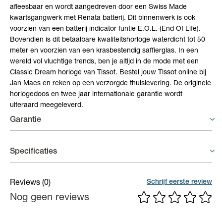
afleesbaar en wordt aangedreven door een Swiss Made
kwartsgangwerk met Renata batterij. Dit binnenwerk is ook
voorzien van een batterij indicator funtie E.O.L. (End Of Life).
Bovendien is dit betaalbare kwaliteitshorloge waterdicht tot 50
meter en voorzien van een krasbestendig saffierglas. In een
wereld vol vluchtige trends, ben je altijd in de mode met een
Classic Dream horloge van Tissot. Bestel jouw Tissot online bij
Jan Maes en reken op een verzorgde thuislevering. De originele
horlogedoos en twee jaar internationale garantie wordt
uiteraard meegeleverd.
Garantie
Horloges - 2 jaar garantie
Specificaties
Op uurwerken voorziet de fabrikant een gelimiteerde waarborg
van 2 jaar op fabricagefouten aan het binnenwerk.
Materiaal band
Staal
Schrijf eerste review
Reviews
(0)
Nog geen reviews
Gangreserve
ca. 80 uur
uurwerk