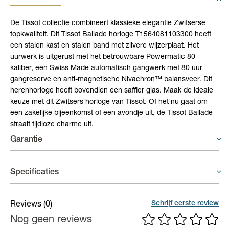
De Tissot collectie combineert klassieke elegantie Zwitserse
topkwaliteit. Dit Tissot Ballade horloge T1564081103300 heeft
een stalen kast en stalen band met zilvere wijzerplaat. Het
uurwerk is uitgerust met het betrouwbare Powermatic 80
kaliber, een Swiss Made automatisch gangwerk met 80 uur
gangreserve en anti-magnetische Nivachron™ balansveer. Dit
herenhorloge heeft bovendien een saffier glas. Maak de ideale
keuze met dit Zwitsers horloge van Tissot. Of het nu gaat om
een zakelijke bijeenkomst of een avondje uit, de Tissot Ballade
straalt tijdloze charme uit.
Garantie
Horloges - 3 jaar garantie
Specificaties
Op uurwerken voorziet de fabrikant een gelimiteerde waarborg
van 3 jaar op fabricagefouten aan het binnenwerk.
Materiaal band
Staal
Schrijf eerste review
Reviews
(0)
Nog geen reviews
Gangreserve
ca. 80 uur