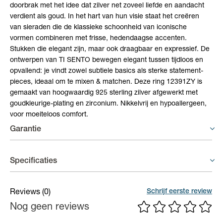
doorbrak met het idee dat zilver net zoveel liefde en aandacht
verdient als goud. In het hart van hun visie staat het creëren
van sieraden die de klassieke schoonheid van iconische
vormen combineren met frisse, hedendaagse accenten.
Stukken die elegant zijn, maar ook draagbaar en expressief. De
ontwerpen van TI SENTO bewegen elegant tussen tijdloos en
opvallend: je vindt zowel subtiele basics als sterke statement-
pieces, ideaal om te mixen & matchen. Deze ring 12391ZY is
gemaakt van hoogwaardig 925 sterling zilver afgewerkt met
goudkleurige-plating en zirconium. Nikkelvrij en hypoallergeen,
voor moeiteloos comfort.
Garantie
Ti Sento Milano - garantie
Specificaties
De garantie op sieraden van TI SENTO - Milano geldt voor 24
maanden vanaf aankoopdatum voor fabricagefouten. Dit is een
Materiaal
Zilver
Schrijf eerste review
Reviews
(0)
extra garantie vanuit TI SENTO - Milano, welke geen afbreuk
Nog geen reviews
(Edel)steen
Zirconium
doet aan de wettelijke garantie.