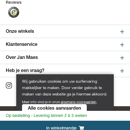
Reviews
Onze winkels
Sint Niklaas
Klantenservice
Kapelstraat 100, shop 123
Online bestellen en betalen
Over Jan Maes
9100 Sint-Niklaas
Route
Leveren en verzenden
Over Jan Maes
Heb je een vraag?
Retourneren en ruilen
Winkels
Wijnegem
Wij gebruiken cookies om uw surfervaring
Maandag - Vrijdag van 9:00 tot 17:00
Dienst na verkoop
makkelijker te maken. Door verder gebruik te
Turnhoutsebaan 5, shop 256
Geschiedenis
+32 3 711 15 00
maken van deze website ga je hiermee akkoord.
Tips en advies
2110 Wijnegem
Vacatures
Meer info vind je in onze
algemene voorwaarden
.
Liever een bericht sturen?
Route
Annuleer mijn bestelling
Alle cookies aanvaarden
Contacteer ons
Klachten
Algemene voorwaarden
Privacy Policy
Op bestelling - Levering binnen 2 à 3 weken
Oostende
FAQ
Copyright © 2026 Jan Maes.
Kapellestraat 5
Powered by
Tilroy
In
winkelmandje