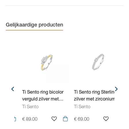
(Edel)steen
Zirconium
Kleur
Bicolor
Gelijkaardige producten
or
Ti Sento ring bicolor
Ti Sento ring Sterling
Ti Se
verguld zilver met
zilver met zirconium
vergu
Y
zirconium 1796ZY
12429ZI
zirc
Ti Sento
Ti Sento
Ti Se
€ 89.00
€ 69.00
€ 85.