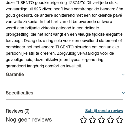
deze TI SENTO goudkleurige ring 12374ZY. Dit verfijnde stuk,
vervaardigd uit 925 zilver, heeft twee verstrengelde banden: één
goud gekleurd, de andere schitterend met een fonkelende pavé
van witte zirkonia. In het hart van dit betoverende ontwerp
wordt een briljante zirkonia getoond in een delicate
prongzetting, die het licht vangt en een vleugje tijdloze elegantie
toevoegt. Draag deze ring solo voor een opvallend statement of
combineer het met andere TI SENTO sieraden om een unieke
persoonlijke stijl te creëren. Zorgvuldig vervaardigd voor de
gevoelige huid, deze nikkelvrije en hypoallergene ring
garandeert langdurig comfort en kwaliteit.
Garantie
Juwelen - 6 maand garantie
Specificaties
Er geldt een garantieperiode van 6 maand op productiefouten.
Materiaal
Zilver
Schrijf eerste review
Reviews
(0)
Nog geen reviews
Breedte
3 mm