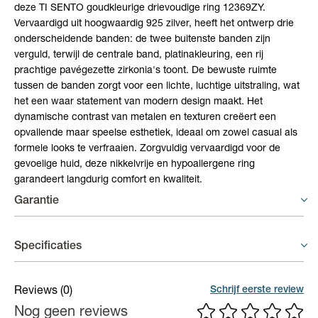
deze TI SENTO goudkleurige drievoudige ring 12369ZY.
Vervaardigd uit hoogwaardig 925 zilver, heeft het ontwerp drie
onderscheidende banden: de twee buitenste banden zijn
verguld, terwijl de centrale band, platinakleuring, een rij
prachtige pavégezette zirkonia's toont. De bewuste ruimte
tussen de banden zorgt voor een lichte, luchtige uitstraling, wat
het een waar statement van modern design maakt. Het
dynamische contrast van metalen en texturen creëert een
opvallende maar speelse esthetiek, ideaal om zowel casual als
formele looks te verfraaien. Zorgvuldig vervaardigd voor de
gevoelige huid, deze nikkelvrije en hypoallergene ring
garandeert langdurig comfort en kwaliteit.
Garantie
Juwelen - 6 maand garantie
Specificaties
Er geldt een garantieperiode van 6 maand op productiefouten.
Materiaal
Zilver
Schrijf eerste review
Reviews
(0)
Nog geen reviews
Breedte
9,0 mm