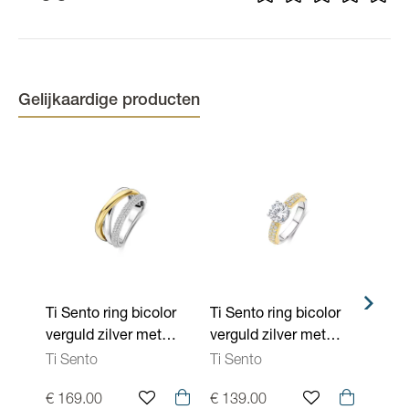
(Edel)steen
Zirconium
Kleur
Bicolor
Gelijkaardige producten
Ti Sento ring bicolor
Ti Sento ring bicolor
Ti Se
verguld zilver met
verguld zilver met
vergu
zirconium 12422ZY
zirconium 1737ZY
zirc
Ti Sento
Ti Sento
Ti Se
€ 169.00
€ 139.00
€ 89.