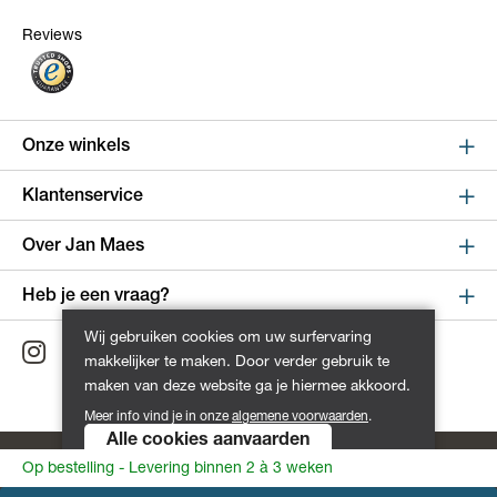
Reviews
Onze winkels
Sint Niklaas
Klantenservice
Kapelstraat 100, shop 123
Online bestellen en betalen
Over Jan Maes
9100 Sint-Niklaas
Route
Leveren en verzenden
Over Jan Maes
Heb je een vraag?
Retourneren en ruilen
Winkels
Wijnegem
Wij gebruiken cookies om uw surfervaring
Maandag - Vrijdag van 9:00 tot 17:00
Dienst na verkoop
makkelijker te maken. Door verder gebruik te
Turnhoutsebaan 5, shop 256
Geschiedenis
+32 3 711 15 00
maken van deze website ga je hiermee akkoord.
Tips en advies
2110 Wijnegem
Vacatures
Meer info vind je in onze
algemene voorwaarden
.
Liever een bericht sturen?
Route
Annuleer mijn bestelling
Alle cookies aanvaarden
Contacteer ons
Klachten
Algemene voorwaarden
Privacy Policy
Op bestelling - Levering binnen 2 à 3 weken
Oostende