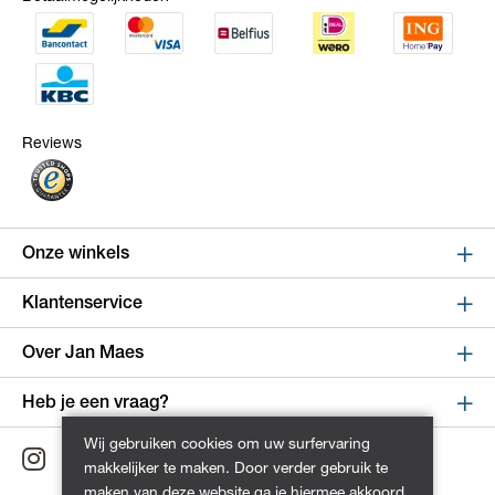
Reviews
Onze winkels
Sint Niklaas
Klantenservice
Kapelstraat 100, shop 123
Online bestellen en betalen
Over Jan Maes
9100 Sint-Niklaas
Route
Leveren en verzenden
Over Jan Maes
Heb je een vraag?
Retourneren en ruilen
Winkels
Wijnegem
Wij gebruiken cookies om uw surfervaring
Maandag - Vrijdag van 9:00 tot 17:00
Dienst na verkoop
makkelijker te maken. Door verder gebruik te
Turnhoutsebaan 5, shop 256
Geschiedenis
+32 3 711 15 00
maken van deze website ga je hiermee akkoord.