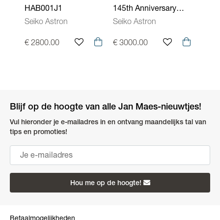
HAB001J1
145th Anniversary
HAB
Limited Edition
Seiko Astron
Seiko Astron
Seiko
HAB004J1
€ 2800.00
€ 3000.00
€ 28
Blijf op de hoogte van alle Jan Maes-nieuwtjes!
Vul hieronder je e-mailadres in en ontvang maandelijks tal van
tips en promoties!
Hou me op de hoogte!
Betaalmogelijkheden