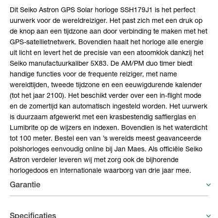
Dit Seiko Astron GPS Solar horloge SSH179J1 is het perfect
uurwerk voor de wereldreiziger. Het past zich met een druk op
de knop aan een tijdzone aan door verbinding te maken met het
GPS-satellietnetwerk. Bovendien haalt het horloge alle energie
uit licht en levert het de precisie van een atoomklok dankzij het
Seiko manufactuurkaliber 5X83. De AM/PM duo timer biedt
handige functies voor de frequente reiziger, met name
wereldtijden, tweede tijdzone en een eeuwigdurende kalender
(tot het jaar 2100). Het beschikt verder over een in-flight mode
en de zomertijd kan automatisch ingesteld worden. Het uurwerk
is duurzaam afgewerkt met een krasbestendig saffierglas en
Lumibrite op de wijzers en indexen. Bovendien is het waterdicht
tot 100 meter. Bestel een van ’s werelds meest geavanceerde
polshorloges eenvoudig online bij Jan Maes. Als officiële Seiko
Astron verdeler leveren wij met zorg ook de bijhorende
horlogedoos en internationale waarborg van drie jaar mee.
Garantie
Horloges - 3 jaar garantie
Specificaties