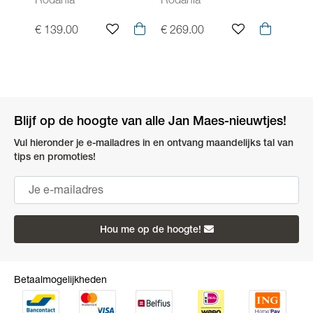
Rodania
Rodania
Roda
€ 139.00
€ 269.00
€ 24
Blijf op de hoogte van alle Jan Maes-nieuwtjes!
Vul hieronder je e-mailadres in en ontvang maandelijks tal van
tips en promoties!
Hou me op de hoogte!
Betaalmogelijkheden