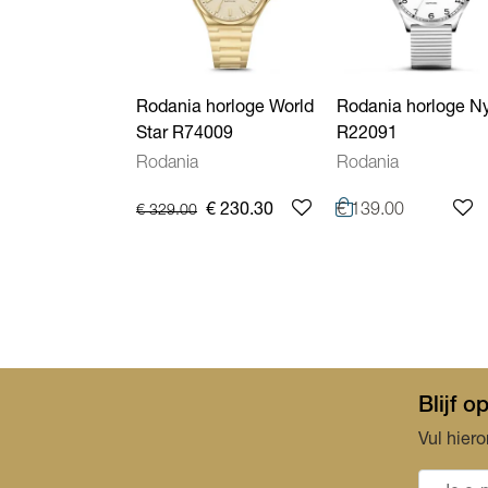
Rodania horloge World
Rodania horloge N
Star R74009
R22091
Rodania
Rodania
€ 230.30
€ 139.00
€ 329.00
Blijf 
Vul hiero