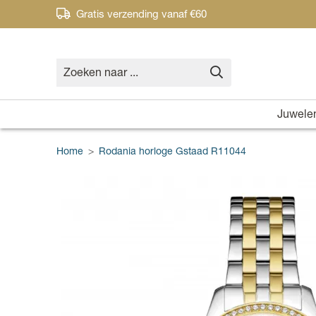
Gratis verzending vanaf €60
Juwele
Home
>
Rodania horloge Gstaad R11044