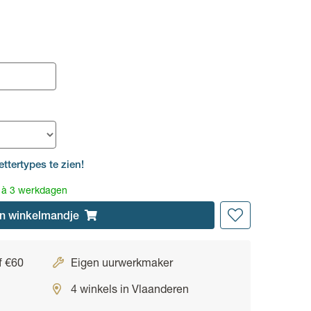
ettertypes te zien!
2 à 3 werkdagen
n
winkelmandje
f €60
Eigen uurwerkmaker
4 winkels in Vlaanderen