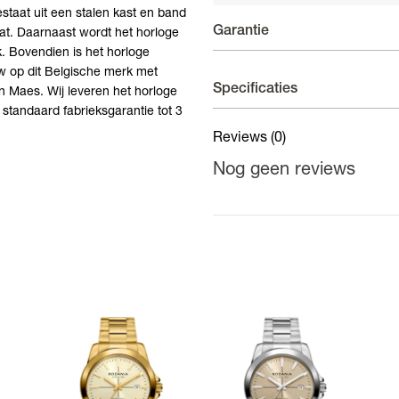
estaat uit een stalen kast en band
Garantie
aat. Daarnaast wordt het horloge
. Bovendien is het horloge
w op dit Belgische merk met
Horloges - 3 +2 jaar garanti
Specificaties
n Maes. Wij leveren het horloge
 standaard fabrieksgarantie tot 3
Op uurwerken voorziet de fab
fabricagefouten aan het binn
Reviews
(0)
Materiaal kast
uw waarborg activeert wordt 
Nog geen reviews
Materiaal band
Kastdiameter
Kleur kast
Kleur band
Kleur wijzerplaat
Binnenwerk
Waterdichtheid