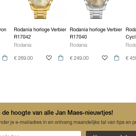
Kenmerken Uurwerken
yon
Rodania horloge Verbier
Rodania horloge Verbier
Roda
R17042
R17040
Cycl
Rodania
Rodania
Roda
€ 269.00
€ 249.00
€ 45
op de hoogte van alle Jan Maes-nieuwtjes!
nder je e-mailadres in en ontvang maandelijks tal van tips en p