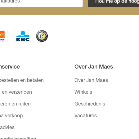
Hou me op de hoog
nservice
Over Jan Maes
bestellen en betalen
Over Jan Maes
 en verzenden
Winkels
eren en ruilen
Geschiedenis
na verkoop
Vacatures
 advies