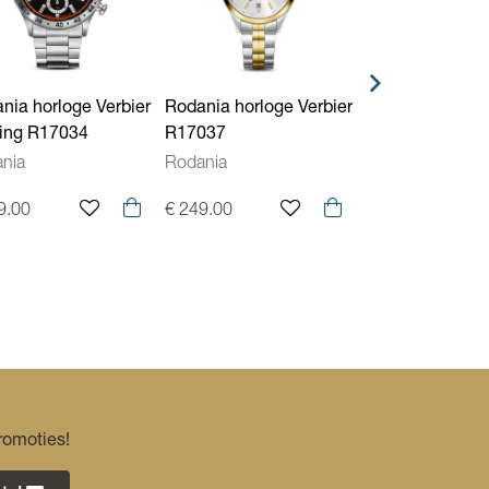
Swiss Made, Saffierglas, Aflezing: analoog
nia horloge Verbier
Rodania horloge Verbier
Rodania horlog
ing R17034
R17037
Gstaad R11043
nia
Rodania
Rodania
9.00
€ 249.00
€ 249.00
romoties!