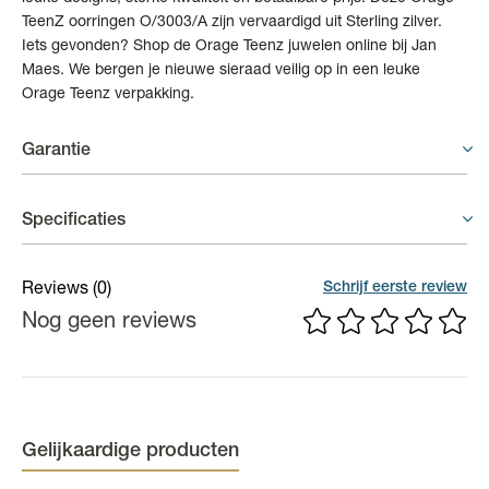
TeenZ oorringen O/3003/A zijn vervaardigd uit Sterling zilver.
Iets gevonden? Shop de Orage Teenz juwelen online bij Jan
Maes. We bergen je nieuwe sieraad veilig op in een leuke
Orage Teenz verpakking.
Garantie
Juwelen - 3 weken garantie
Specificaties
In principe geeft de fabrikant geen waarborg op juwelen. Indien
er binnen een termijn van 3 weken na aankoopdatum toch een
(Edel)steen
Zirconium
Schrijf eerste review
Reviews
(0)
defect of gebrek zou zijn, dan zal er geïnformeerd worden bij de
Nog geen reviews
Materiaal
Zilver
fabrikant of dit te wijten is aan een productiefout. Draagsporen
vallen nooit onder waarborg.
Kleur
Zilverkleurig
Gelijkaardige producten