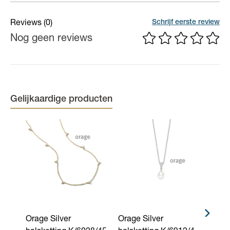
Er geldt een garantieperiode van 6 maand op productiefouten.
Materiaal
Zilver
Schrijf eerste review
Reviews
(0)
Nog geen reviews
(Edel)steen
Zirconium
Lengte
45 cm
Kleur
Geelgoudkleurig, Roze
Gelijkaardige producten
Orage Silver
Orage Silver
Orage