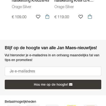
halsketting K/6028/45
halsketting K/6912/45-
halsk
A
Orage Silver
Orage Silver
Orage
€ 109.00
€ 119.00
€ 10
Blijf op de hoogte van alle Jan Maes-nieuwtjes!
Vul hieronder je e-mailadres in en ontvang maandelijks tal van
tips en promoties!
Hou me op de hoogte!
Betaalmogelijkheden