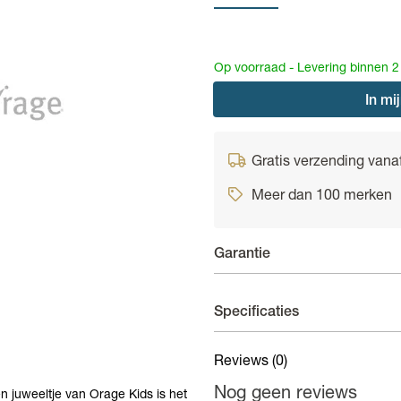
Op voorraad - Levering binnen 
In
mij
Gratis verzending vana
Meer dan 100 merken
Garantie
Juwelen - 6 maand garantie
Specificaties
Er geldt een garantieperiode
Reviews
(0)
Materiaal
Zi
Nog geen reviews
n juweeltje van Orage Kids is het
(Edel)steen
E