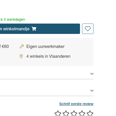
2 à 3 werkdagen
n
winkelmandje
f €60
Eigen uurwerkmaker
4 winkels in Vlaanderen
 van 6 maand op productiefouten.
Schrijf eerste review
lver
maille