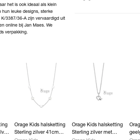
r het is ook ideaal als klein
Lengte
3
an hun leuke designs, sterke
g K/3387/36-A zijn vervaardigd uit
Kleur
Me
len online bij Jan Maes. We
ds verpakking.
ting
Orage Kids halsketting
Orage Kids halsketting
Orag
lver
Sterling zilver 41cm
Sterling zilver met
geel