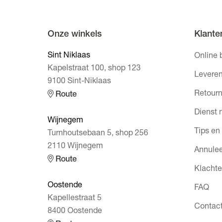
Onze winkels
Klante
Sint Niklaas
Online 
Kapelstraat 100, shop 123
Leveren
9100 Sint-Niklaas
Retourn
Route
Dienst 
Wijnegem
Tips en
Turnhoutsebaan 5, shop 256
2110 Wijnegem
Annulee
Route
Klacht
Oostende
FAQ
Kapellestraat 5
Contac
8400 Oostende