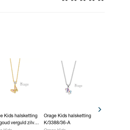
6 cm
erkleurig, Zilverkleurig
e Kids halsketting
Orage Kids halsketting
Orage Kids hals
goud verguld zilver
K/3388/36-A
K/4856/36-A