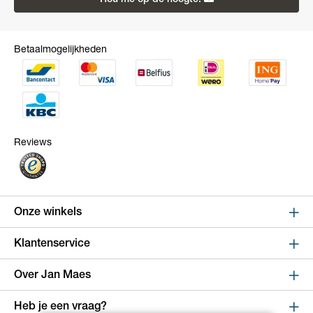
Hou me op de hoogte!
Betaalmogelijkheden
Reviews
Onze winkels
Sint Niklaas
Klantenservice
Kapelstraat 100, shop 123
Online bestellen en betalen
Over Jan Maes
9100 Sint-Niklaas
Route
Leveren en verzenden
Over Jan Maes
Heb je een vraag?