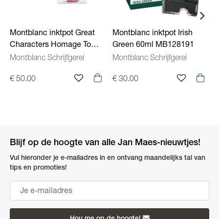
Montblanc inktpot Great
Montblanc inktpot Irish
M
Characters Homage To
Green 60ml MB128191
b
Queen rood 50ml
Montblanc Schrijfgerei
Montblanc Schrijfgerei
M
MB134412
€ 50.00
€ 30.00
€
Blijf op de hoogte van alle Jan Maes-nieuwtjes!
Vul hieronder je e-mailadres in en ontvang maandelijks tal van
tips en promoties!