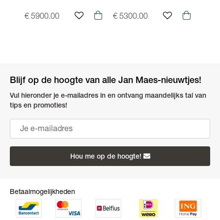
Edition 41mm
€ 5900.00
€ 5300.00
€ 42
staal/staal/bruin
MB137211
Blijf op de hoogte van alle Jan Maes-nieuwtjes!
Vul hieronder je e-mailadres in en ontvang maandelijks tal van
tips en promoties!
Hou me op de hoogte!
Betaalmogelijkheden