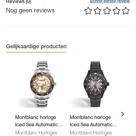
Schrijf eerste review
Reviews
(0)
Nog geen reviews
Gelijkaardige producten
Montblanc horloge
Montblanc horloge
Mont
Iced Sea Automatic
Iced Sea Automatic
Iced
Date 0 Oxygen Limited
MB137541
MB1
Montblanc Horloges
Montblanc Horloges
Mont