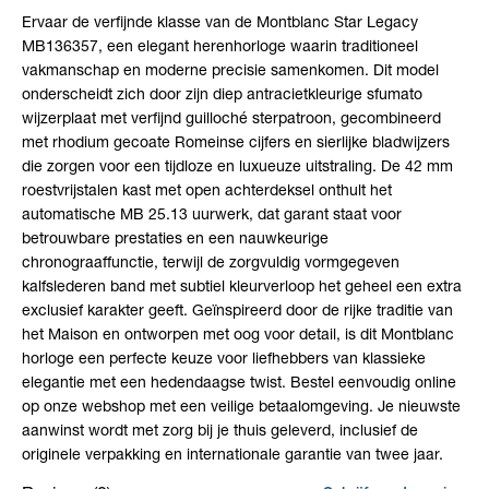
Ervaar de verfijnde klasse van de Montblanc Star Legacy
MB136357, een elegant herenhorloge waarin traditioneel
vakmanschap en moderne precisie samenkomen. Dit model
onderscheidt zich door zijn diep antracietkleurige sfumato
wijzerplaat met verfijnd guilloché sterpatroon, gecombineerd
met rhodium gecoate Romeinse cijfers en sierlijke bladwijzers
die zorgen voor een tijdloze en luxueuze uitstraling. De 42 mm
roestvrijstalen kast met open achterdeksel onthult het
automatische MB 25.13 uurwerk, dat garant staat voor
betrouwbare prestaties en een nauwkeurige
chronograaffunctie, terwijl de zorgvuldig vormgegeven
kalfslederen band met subtiel kleurverloop het geheel een extra
exclusief karakter geeft. Geïnspireerd door de rijke traditie van
het Maison en ontworpen met oog voor detail, is dit Montblanc
horloge een perfecte keuze voor liefhebbers van klassieke
elegantie met een hedendaagse twist. Bestel eenvoudig online
op onze webshop met een veilige betaalomgeving. Je nieuwste
aanwinst wordt met zorg bij je thuis geleverd, inclusief de
originele verpakking en internationale garantie van twee jaar.