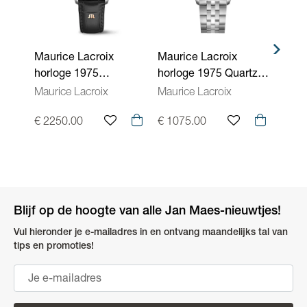
Binnenwerk
Automatisch
Waterdichtheid
10 ATM - 100 meter
Kenmerken
Saffierglas, Skeleton, Schroefdeksel,
Maurice Lacroix
Maurice Lacroix
Maur
Uurwerken
Aflezing: analoog, Vlindersluiting
horloge 1975
horloge 1975 Quartz
horl
Automatic Limited
40mm 751038-SS002-
39mm
Maurice Lacroix
Maurice Lacroix
Mauri
Edition 39mm 756207-
630-1
630-
€ 2250.00
€ 1075.00
€ 85
SS001-130-2
Blijf op de hoogte van alle Jan Maes-nieuwtjes!
Vul hieronder je e-mailadres in en ontvang maandelijks tal van
tips en promoties!