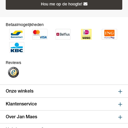
Hou me op de hoogte!
Betaalmogelijkheden
Reviews
Onze winkels
Sint Niklaas
Klantenservice
Kapelstraat 100, shop 123
Online bestellen en betalen
Over Jan Maes
9100 Sint-Niklaas
Route
Leveren en verzenden