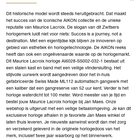
Dit historische model wordt steeds heruitgebracht. Dat maakt
het succes van de iconische AIKON collectie en de unieke
reputatie van Maurice Lacroix. De slogan van dit Zwitsers
horlogemerk luidt niet voor niets: Succes is a journey, not a
destination. Met een eigentijdse kijk blijven ze innoveren op
gebied van esthetiek én horlogetechnologie. De AIKON reeks
heeft dan ook een ongeëvenaarde waarde op de horlogemarkt.
Dit Maurice Lacroix horloge AI6028-SS002-032-1 bestaat uit
een stalen kast en band met een veilige vlindersluiting. Het
stijlvolle uurwerk wordt aangedreven door het in-huis
gefabriceerde Swiss Made ML112 automatisch gangwerk met
een kaliber dat een gangreserve van 52 uur kent. Verder is het
horloge waterdicht tot 100 meter. Word meester van je tijd en
bestel jouw Maurice Lacroix horloge bij Jan Maes. Onze
webshop is uitgerust met een veilige betaalomgeving. Je kan dit
exclusieve horloge afhalen in je favoriete Jan Maes winkel of
laten thuis leveren. Je nieuwste aanwinst wordt dan met zorg
en verzekerd geleverd in de originele horlogedoos van het
merk, inclusief twee jaar waarborg op het binnenwerk.