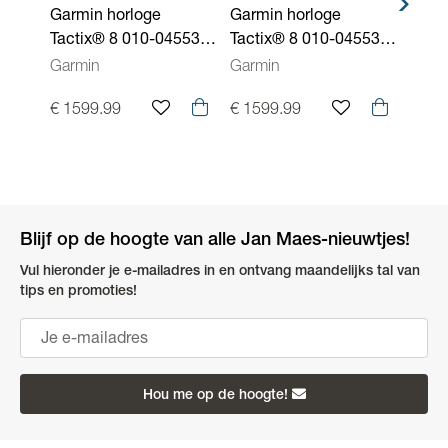
Garmin horloge
Garmin horloge
Garm
Barometer, Altimeter
Tactix® 8 010-04553-
Tactix® 8 010-04553-
X1 0
01
11
Garmin
Garmin
Garm
€ 1599.99
€ 1599.99
€ 69
Blijf op de hoogte van alle Jan Maes-nieuwtjes!
Vul hieronder je e-mailadres in en ontvang maandelijks tal van
tips en promoties!
Hou me op de hoogte!