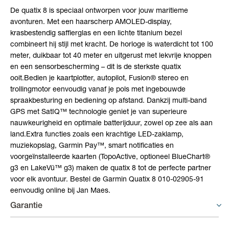
De quatix 8 is speciaal ontworpen voor jouw maritieme
avonturen. Met een haarscherp AMOLED-display,
krasbestendig saffierglas en een lichte titanium bezel
combineert hij stijl met kracht. De horloge is waterdicht tot 100
meter, duikbaar tot 40 meter en uitgerust met lekvrije knoppen
en een sensorbescherming – dit is de sterkste quatix
ooit.Bedien je kaartplotter, autopilot, Fusion® stereo en
trollingmotor eenvoudig vanaf je pols met ingebouwde
spraakbesturing en bediening op afstand. Dankzij multi-band
GPS met SatIQ™ technologie geniet je van superieure
nauwkeurigheid en optimale batterijduur, zowel op zee als aan
land.Extra functies zoals een krachtige LED-zaklamp,
muziekopslag, Garmin Pay™, smart notificaties en
voorgeïnstalleerde kaarten (TopoActive, optioneel BlueChart®
g3 en LakeVü™ g3) maken de quatix 8 tot de perfecte partner
voor elk avontuur. Bestel de Garmin Quatix 8 010-02905-91
eenvoudig online bij Jan Maes.
Garantie